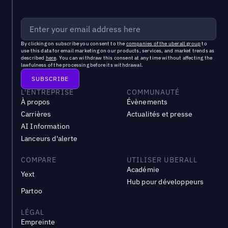
By clicking on subscribe you consent to the
companies of the uberall group
to
use this data for email marketing on our products, services, and market trends as
described
here
. You can withdraw this consent at any time without affecting the
lawfulness of the processing before its withdrawal.
L'ENTREPRISE
COMMUNAUTÉ
À propos
Évènements
Carrières
Actualités et presse
AI Information
Lanceurs d'alerte
COMPARE
UTILISER UBERALL
Académie
Yext
Hub pour développeurs
Partoo
LÉGAL
Empreinte