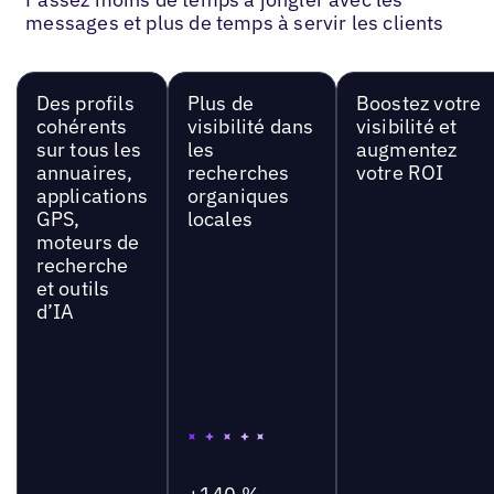
messages et plus de temps à servir les clients
Des profils
Plus de
Boostez votre
cohérents
visibilité dans
visibilité et
sur tous les
les
augmentez
annuaires,
recherches
votre ROI
applications
organiques
GPS,
locales
moteurs de
recherche
et outils
d’IA