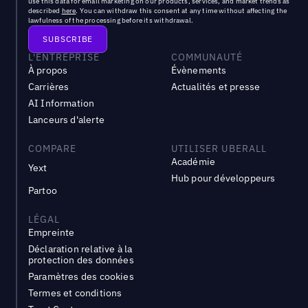
use this data for email marketing on our products, services, and market trends as
described
here
. You can withdraw this consent at any time without affecting the
lawfulness of the processing before its withdrawal.
L'ENTREPRISE
COMMUNAUTÉ
À propos
Évènements
Carrières
Actualités et presse
AI Information
Lanceurs d'alerte
COMPARE
UTILISER UBERALL
Académie
Yext
Hub pour développeurs
Partoo
LÉGAL
Empreinte
Déclaration relative à la
protection des données
Paramètres des cookies
Termes et conditions