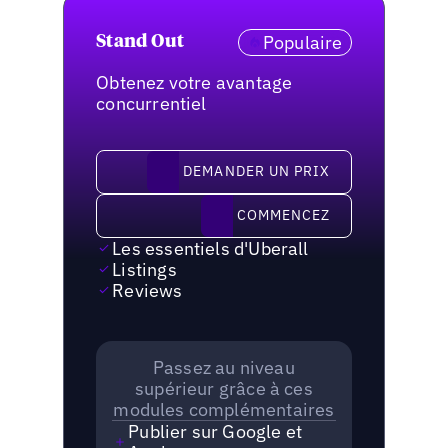
Populaire
Stand Out
Obtenez votre avantage
concurrentiel
demander un prix
DEMANDER UN PRIX
Commencez
COMMENCEZ
Les essentiels d'Uberall
Listings
Reviews
Passez au niveau
supérieur grâce à ces
modules complémentaires
Publier sur Google et