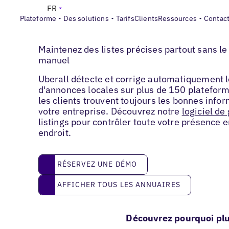
FR
Plateforme
Des solutions
Tarifs
Clients
Ressources
Contac
Gestion de la présence locale
Maintenez des listes précises partout sans le 
manuel
Uberall détecte et corrige automatiquement l
d'annonces locales sur plus de 150 plateform
les clients trouvent toujours les bonnes info
votre entreprise. Découvrez notre
logiciel de
listings
pour contrôler toute votre présence e
endroit.
réservez une démo
RÉSERVEZ UNE DÉMO
Afficher tous les annuaires
AFFICHER TOUS LES ANNUAIRES
Découvrez pourquoi plu