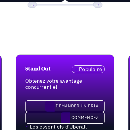
Précédent
Suivant
Populaire
Stand Out
Obtenez votre avantage
concurrentiel
demander un prix
DEMANDER UN PRIX
Commencez
COMMENCEZ
Les essentiels d'Uberall