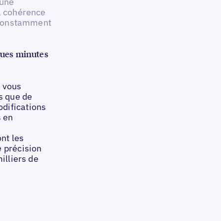
 une
la cohérence
r constamment
ques minutes
l vous
es que de
difications
s en
ont les
e précision
illiers de