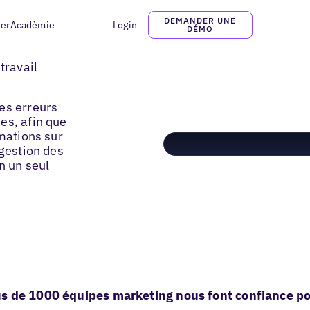
DEMANDER UNE
ter
Acadèmie
Login
DÉMO
travail
es erreurs
es, afin que
rmations sur
 gestion des
n un seul
s de 1000 équipes marketing nous font confiance pou