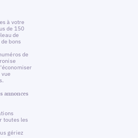
es à votre
lus de 150
bleau de
t de bons
s numéros de
hronise
d'économiser
e vue
s.
es annonces
ations
r toutes les
us gériez