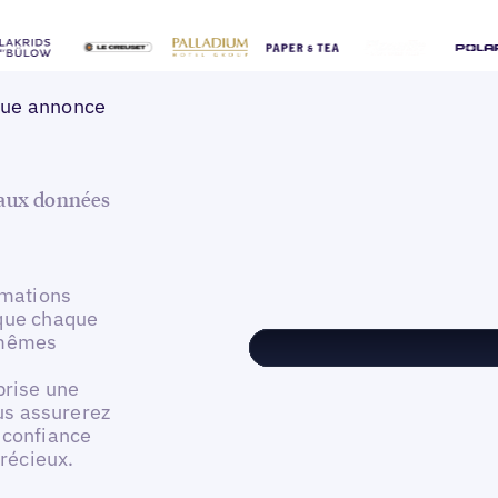
que annonce
 aux données
rmations
 que chaque
 mêmes
prise une
ous assurerez
 confiance
précieux.