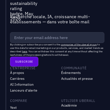
Recherche locale, IA, croissance multi-
établissements — dans votre boîte mail
By clicking on subscribe you consent to the
companies of the uberall group
to
use this data for email marketing on our products, services, and market trends as
described
here
. You can withdraw this consent at any time without affecting the
lawfulness of the processing before its withdrawal.
L'ENTREPRISE
COMMUNAUTÉ
À propos
Évènements
Carrières
Actualités et presse
AI Information
Lanceurs d'alerte
COMPARE
UTILISER UBERALL
Académie
Yext