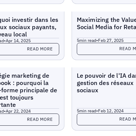
Blogs
uoi investir dans les
Maximizing the Value
ux sociaux payants,
Social Media for Reta
veau local
5
min read
•
Feb 27, 2025
ad
•
Apr 14, 2025
Read more
more
READ 
READ MORE
Blogs
égie marketing de
Le pouvoir de l'IA da
ook : pourquoi la
gestion des réseaux
-forme principale de
sociaux
est toujours
rtante
5
min read
•
Feb 12, 2024
ad
•
Apr 22, 2024
Read more
more
READ 
READ MORE