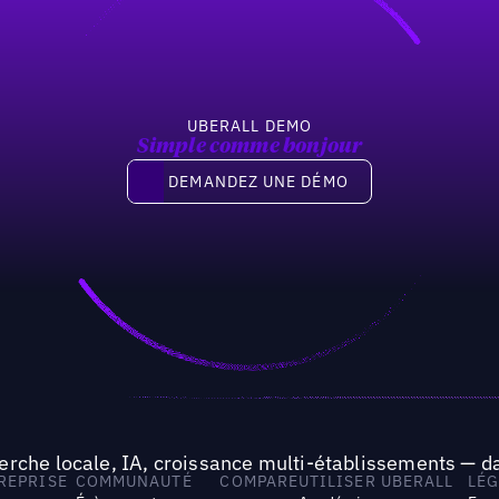
UBERALL DEMO
Simple comme bonjour
Demandez une démo
DEMANDEZ UNE DÉMO
rche locale, IA, croissance multi-établissements — da
TREPRISE
COMMUNAUTÉ
COMPARE
UTILISER UBERALL
LÉG