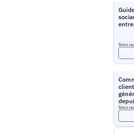
Blogs
Guide
socia
entre
5
min re
Read 
Blogs
Comm
clien
génér
depu
5
min re
Read 