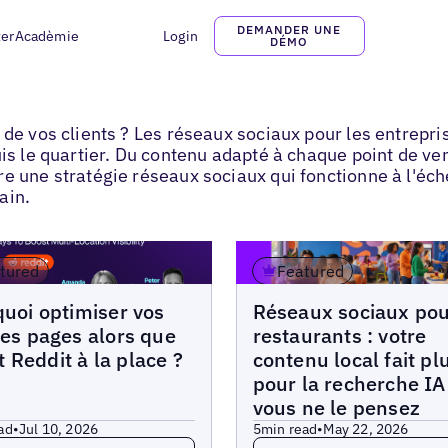
DEMANDER UNE
ter
Acadèmie
Login
DÉMO
 de vos clients ? Les réseaux sociaux pour les entrepri
uis le quartier. Du contenu adapté à chaque point de v
e une stratégie réseaux sociaux qui fonctionne à l'éch
ain.
tured
Featured
Blogs
uoi optimiser vos
Réseaux sociaux po
es pages alors que
restaurants : votre
it Reddit à la place ?
contenu local fait pl
pour la recherche IA
vous ne le pensez
ad
•
Jul 10, 2026
5
min read
•
May 22, 2026
more
Read more