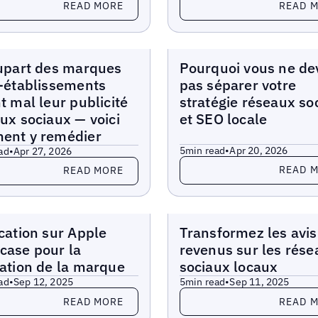
READ MORE
READ 
Blogs
upart des marques
Pourquoi vous ne de
-établissements
pas séparer votre
t mal leur publicité
stratégie réseaux so
ux sociaux — voici
et SEO locale
ent y remédier
5
min read
•
Apr 20, 2026
ad
•
Apr 27, 2026
Read more
more
READ 
READ MORE
Blogs
cation sur Apple
Transformez les avis
case pour la
revenus sur les rése
ation de la marque
sociaux locaux
ad
•
Sep 12, 2025
5
min read
•
Sep 11, 2025
more
Read more
READ MORE
READ 