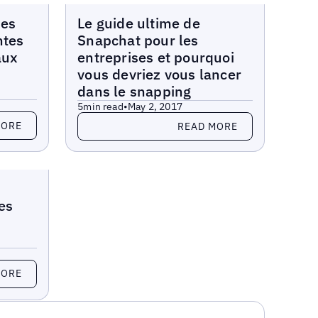
Blogs
des
Le guide ultime de
ntes
Snapchat pour les
aux
entreprises et pourquoi
vous devriez vous lancer
dans le snapping
5
min read
•
May 2, 2017
Read more
MORE
READ MORE
es
MORE