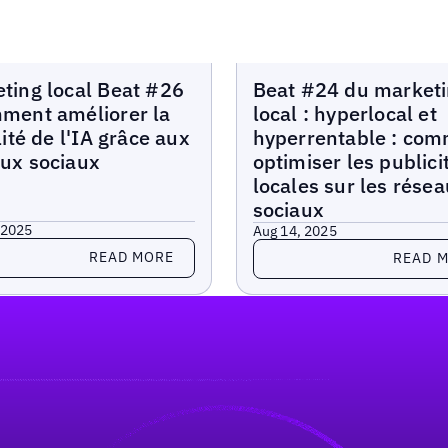
arketing Beat
Local Marketing Beat
ting local Beat #26
Beat #24 du market
ment améliorer la
local : hyperlocal et
lité de l'IA grâce aux
hyperrentable : co
ux sociaux
optimiser les publici
locales sur les rése
sociaux
 2025
Aug 14, 2025
more
Read more
READ MORE
READ 