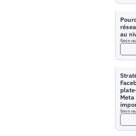
Blogs
Pourq
résea
au ni
5
min re
Read 
Blogs
Strat
Faceb
plate
Meta 
impo
5
min re
Read 