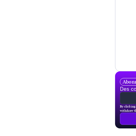
Abonn
Des co
By clicking
withdraw th