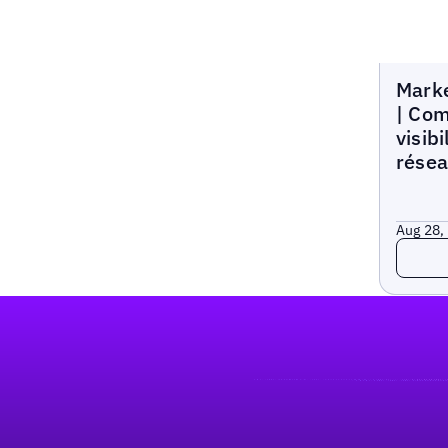
Local M
Marke
| Com
visibi
résea
Aug 28,
Read 
Pied de page