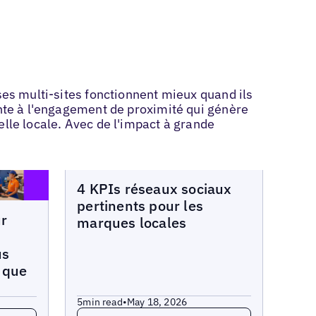
ses multi-sites fonctionnent mieux quand ils
ente à l'engagement de proximité qui génère
elle locale. Avec de l'impact à grande
Blogs
4 KPIs réseaux sociaux
pertinents pour les
ur
marques locales
us
 que
5
min read
•
May 18, 2026
Read more