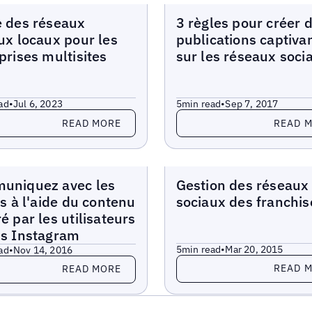
Blogs
 des réseaux
3 règles pour créer 
ux locaux pour les
publications captiva
prises multisites
sur les réseaux soci
ad
•
Jul 6, 2023
5
min read
•
Sep 7, 2017
more
Read more
READ MORE
READ 
Blogs
uniquez avec les
Gestion des réseaux
ts à l'aide du contenu
sociaux des franchis
é par les utilisateurs
is Instagram
5
min read
•
Mar 20, 2015
ad
•
Nov 14, 2016
Read more
more
READ 
READ MORE