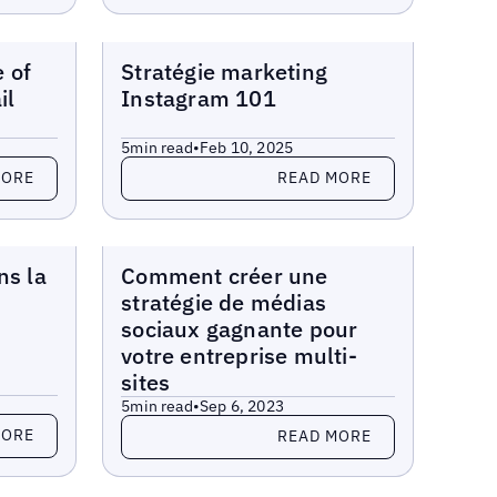
Blogs
 of
Stratégie marketing
il
Instagram 101
5
min read
•
Feb 10, 2025
Read more
MORE
READ MORE
Blogs
ns la
Comment créer une
stratégie de médias
sociaux gagnante pour
votre entreprise multi-
sites
5
min read
•
Sep 6, 2023
Read more
MORE
READ MORE