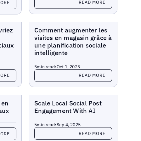
READ MORE
MORE
Blogs
vriez
Comment augmenter les
visites en magasin grâce à
ciaux
une planification sociale
intelligente
5
min read
•
Oct 1, 2025
Read more
MORE
READ MORE
Blogs
 en
Scale Local Social Post
aux
Engagement With AI
5
min read
•
Sep 4, 2025
Read more
READ MORE
MORE