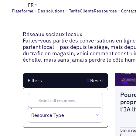
FR
Plateforme
Des solutions
Tarifs
Clients
Ressources
Contac
Blogs
>
Réseaux sociaux locaux
Réseaux sociaux locaux
Faites-vous partie des conversations en ligne
parlent local – pas depuis le siège, mais dep
du trafic en magasin, voici comment construir
échelle, mais sans jamais perdre le côté hum
Filters
Reset
Fea
Blogs
Pourq
propr
l’IA l
Resource Type
5
min re
Read 