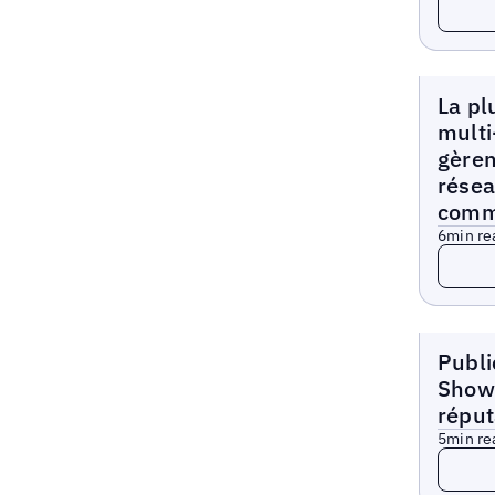
Blogs
La pl
multi
gèren
résea
comm
6
min re
Read 
Blogs
Publi
Show
réput
5
min re
Read 