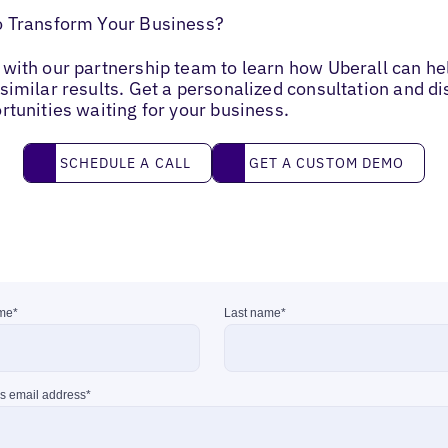
o Transform Your Business?
with our partnership team to learn how Uberall can he
similar results. Get a personalized consultation and d
rtunities waiting for your business.
Schedule a call
Get a custom demo
SCHEDULE A CALL
GET A CUSTOM DEMO