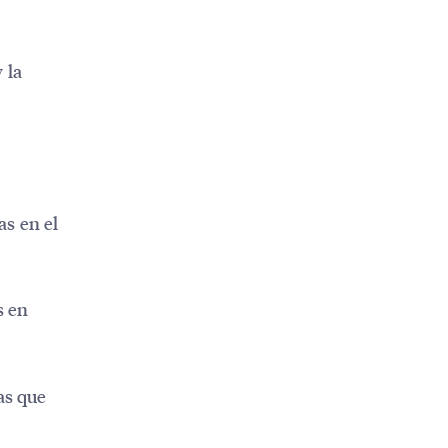
 la
as en el
s en
as que