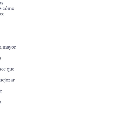
as
de cómo
ece
on mayor
s
hace que
mejorar
é
a