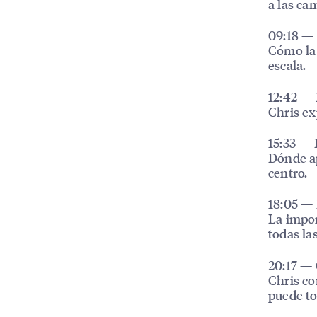
a las ca
09:18 — 
Cómo la i
escala.
12:42 — 
Chris ex
15:33 — 
Dónde ap
centro.
18:05 — 
La impor
todas la
20:17 — 
Chris co
puede t