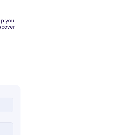
lp you
iscover