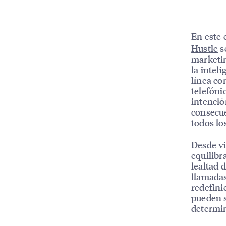
En este 
Hustle
s
marketi
la intel
línea co
telefóni
intenció
consecue
todos lo
Desde vi
equilibr
lealtad d
llamadas
redefini
pueden s
determi