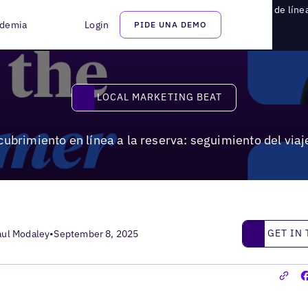
scubrimiento en línea a la reserva: seguimiento del viaje fuera de lín
demia
Login
PIDE UNA DEMO
Local Marketing Beat
LOCAL MARKETING BEAT
cubrimiento en línea a la reserva: seguimiento del viaj
Get in touc
GET IN
aul Modaley
•
September 8, 2025