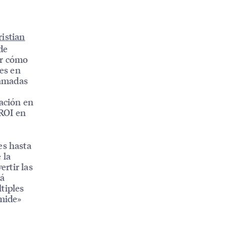
istian
de
ar cómo
jes en
lamadas
uación en
ROI en
es hasta
 la
ertir las
tá
tiples
 mide»