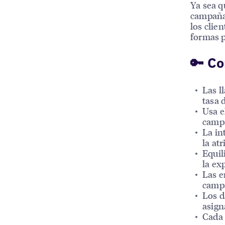
Ya sea q
campañas
los clie
formas p
🔑 Co
Las l
tasa 
Usa e
campa
La in
la at
Equil
la ex
Las e
campa
Los d
asign
Cada 