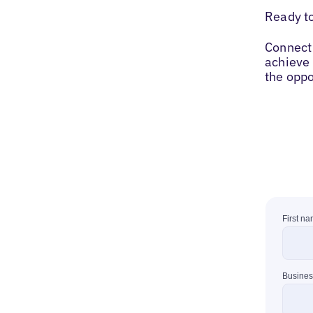
Ready t
Connect 
achieve 
the oppo