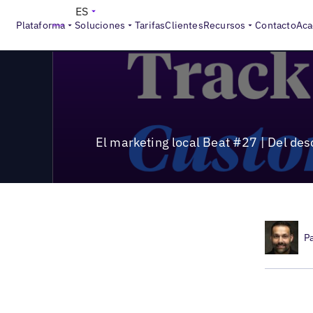
>
Local Marketing Beat
El marketing local Beat #27 | Del de
ES
Plataforma
Soluciones
Tarifas
Clientes
Recursos
Contacto
Aca
El marketing local Beat #27 | Del des
P