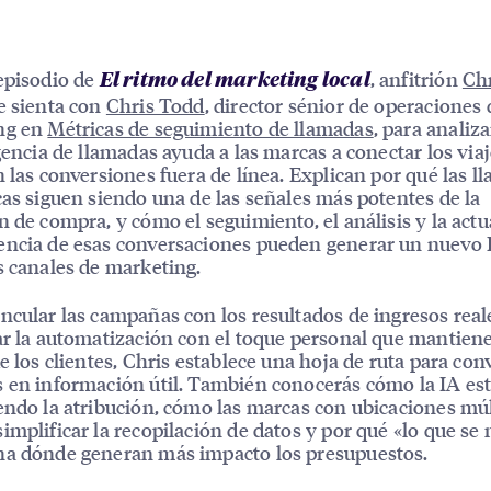
episodio de
, anfitrión
Chr
El ritmo del marketing local
e sienta con
Chris Todd
, director sénior de operaciones 
ng en
Métricas de seguimiento de llamadas
, para analiz
igencia de llamadas ayuda a las marcas a conectar los via
n las conversiones fuera de línea. Explican por qué las l
cas siguen siendo una de las señales más potentes de la
n de compra, y cómo el seguimiento, el análisis y la act
ncia de esas conversaciones pueden generar un nuevo 
s canales de marketing.
ncular las campañas con los resultados de ingresos real
ar la automatización con el toque personal que mantiene
e los clientes, Chris establece una hoja de ruta para conv
 en información útil. También conocerás cómo la IA es
endo la atribución, cómo las marcas con ubicaciones múl
implificar la recopilación de datos y por qué «lo que se
na dónde generan más impacto los presupuestos.