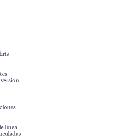
hris
tes
nversión
nciones
de línea
inculadas