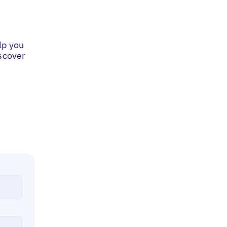
lp you
iscover