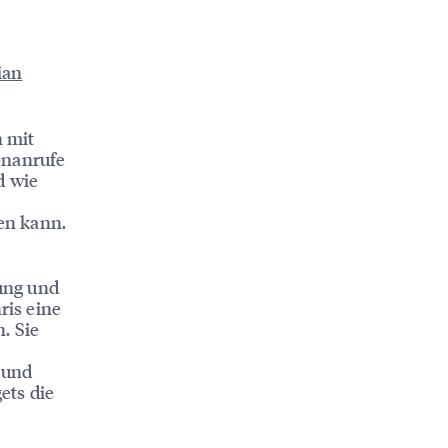
ian
n mit
onanrufe
d wie
en kann.
ung und
ris eine
. Sie
 und
ets die