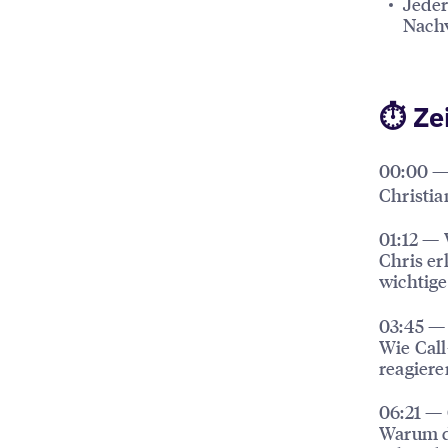
Jeder
Nachv
⏱ Ze
00:00 —
Christia
01:12 —
Chris er
wichtige
03:45 —
Wie Call
reagier
06:21 —
Warum d