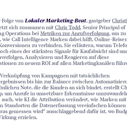
r Folge von
, gastgeber
Christ
Lokaler Marketing-Beat
etzt sich zusammen mit
Chris Todd
, Senior Principal of
ng Operations bei
Metriken zur Anrufverfolgung
, um zu
, wie Call Intelligence Marken dabei hilft, Online-Reise
Konversionen zu verbinden. Sie erläutern, warum Telef
ch eines der stärksten Signale für Kaufabsicht sind un
verfolgen, Analysieren und Reagieren auf diese
ationen zu neuem ROI auf allen Marketingkanälen führ
 Verknüpfung von Kampagnen mit tatsächlichen
rgebnissen bis hin zur Balance zwischen Automatisier
önlichen Note, die die Kunden an sich bindet, erstellt Ch
, um Anrufe in umsetzbare Erkenntnisse umzuwandeln
 auch, wie KI die Attribution verändert, wie Marken mit
n Standorten die Datenerfassung vereinfachen können
as gemessen wird“ ausschlaggebend dafür ist, wo Budg
irkung erzielen.