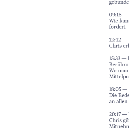
gebunde
09:18 — 
Wie küns
fördert.
12:42 — 
Chris er
15:33 —
Berühru
Wo man 
Mittelpun
18:05 —
Die Bede
an allen
20:17 — 
Chris gi
Mitneh