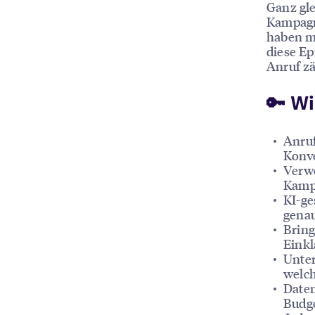
Ganz gle
Kampagne
haben m
diese Ep
Anruf zä
🔑 W
Anruf
Konve
Verwe
Kampa
KI-ge
gena
Bring
Einkl
Unte
welch
Daten
Budg