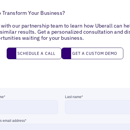
o Transform Your Business?
with our partnership team to learn how Uberall can he
similar results. Get a personalized consultation and d
rtunities waiting for your business.
Schedule a call
Get a custom demo
SCHEDULE A CALL
GET A CUSTOM DEMO