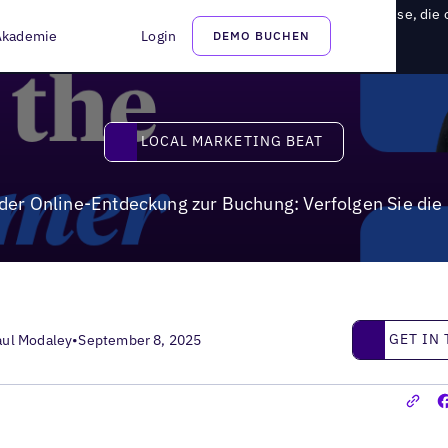
Online-Entdeckung zur Buchung: Verfolgen Sie die Offline-Reise, die 
Akademie
Login
DEMO BUCHEN
Local Marketing Beat
LOCAL MARKETING BEAT
der Online-Entdeckung zur Buchung: Verfolgen Sie die O
Get in touc
GET IN
aul Modaley
•
September 8, 2025