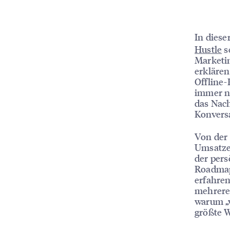
In diese
Hustle
s
Marketi
erklären
Offline-
immer no
das Nach
Konvers
Von der
Umsatze
der pers
Roadmap
erfahren
mehrere
warum „w
größte W