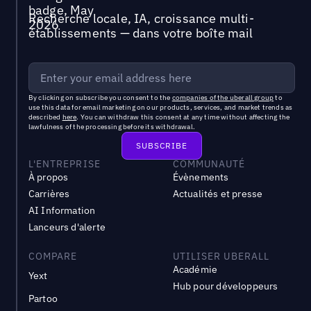
Recherche locale, IA, croissance multi-
établissements — dans votre boîte mail
By clicking on subscribe you consent to the
companies of the uberall group
to
use this data for email marketing on our products, services, and market trends as
described
here
. You can withdraw this consent at any time without affecting the
lawfulness of the processing before its withdrawal.
L'ENTREPRISE
COMMUNAUTÉ
À propos
Évènements
Carrières
Actualités et presse
AI Information
Lanceurs d'alerte
COMPARE
UTILISER UBERALL
Académie
Yext
Hub pour développeurs
Partoo