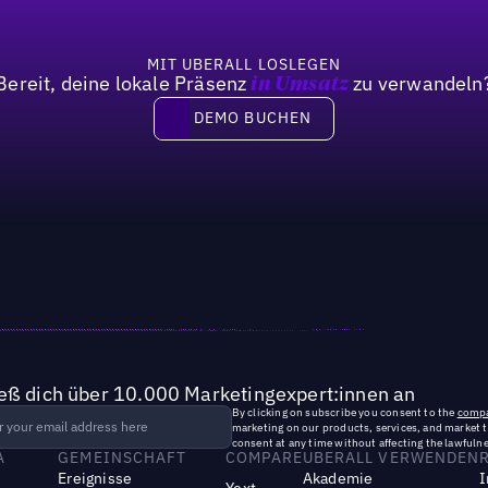
MIT UBERALL LOSLEGEN
Bereit, deine lokale Präsenz
zu verwandeln
in Umsatz
DEMO BUCHEN
DEMO BUCHEN
ieß dich über 10.000 Marketingexpert:innen an
By clicking on subscribe you consent to the
compa
marketing on our products, services, and market 
consent at any time without affecting the lawfulne
A
GEMEINSCHAFT
COMPARE
UBERALL VERWENDEN
Ereignisse
Akademie
I
Yext