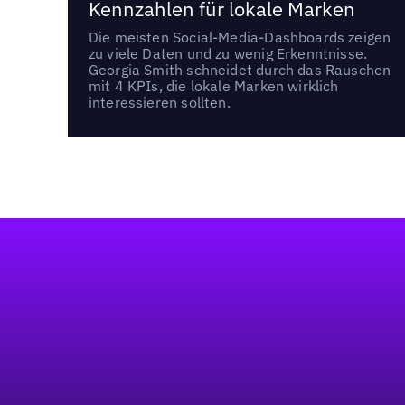
Kennzahlen für lokale Marken
Die meisten Social-Media-Dashboards zeigen
zu viele Daten und zu wenig Erkenntnisse.
Georgia Smith schneidet durch das Rauschen
mit 4 KPIs, die lokale Marken wirklich
interessieren sollten.
Fußzeile