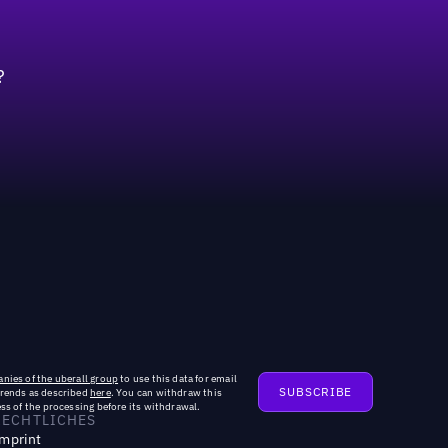
?
nies of the uberall group
to use this data for email
trends as described
here
. You can withdraw this
ss of the processing before its withdrawal.
RECHTLICHES
mprint