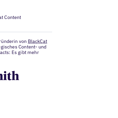
at Content
gründerin von
BlackCat
tegisches Content- und
Facts: Es gibt mehr
mith