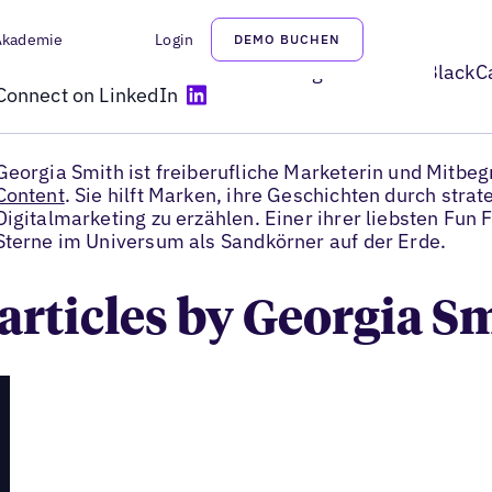
Akademie
Login
DEMO BUCHEN
Georgia Smith
Freiberuflicher Marketer und Mitbegründer von BlackC
Connect on LinkedIn
Georgia Smith ist freiberufliche Marketerin und Mitbe
Content
. Sie hilft Marken, ihre Geschichten durch stra
Digitalmarketing zu erzählen. Einer ihrer liebsten Fun 
Sterne im Universum als Sandkörner auf der Erde.
 articles by Georgia S