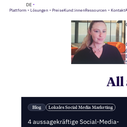
DE
Plattform
Lösungen
Preise
Kund:innen
Ressourcen
Kontakt
All
Blog
Lokales Social Media Marketing
4 aussagekräftige Social-Media-