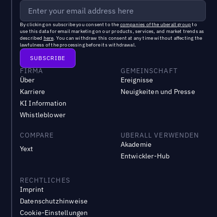
By clicking on subscribe you consent to the
companies of the uberall group
to
use this data for email marketing on our products, services, and market trends as
described
here
. You can withdraw this consent at any time without affecting the
lawfulness of the processing before its withdrawal.
FIRMA
GEMEINSCHAFT
Über
Ereignisse
Karriere
Neuigkeiten und Presse
KI Information
Whistleblower
COMPARE
UBERALL VERWENDEN
Akademie
Yext
Entwickler-Hub
RECHTLICHES
Imprint
Datenschutzhinweise
Cookie-Einstellungen