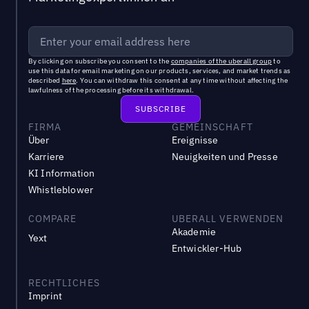
By clicking on subscribe you consent to the
companies of the uberall group
to
use this data for email marketing on our products, services, and market trends as
described
here
. You can withdraw this consent at any time without affecting the
lawfulness of the processing before its withdrawal.
FIRMA
GEMEINSCHAFT
Über
Ereignisse
Karriere
Neuigkeiten und Presse
KI Information
Whistleblower
COMPARE
UBERALL VERWENDEN
Akademie
Yext
Entwickler-Hub
RECHTLICHES
Imprint