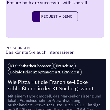
Ensure both are successful with Uberall.
REQUEST A DEMO
request a demo
RESSOURCEN
Das könnte Sie auch interessieren
KI-Sichtbarkeit boosten
Franchise
Lokale Präsenz optimieren & aktivieren
Wie Pizza Hut die Franchise-Lücke
schließt und in der KI-Suche gewinnt
Mit einem Hybridmodell, das Markenkonsistenz und
lokale Franchisenehmer-Verantwortung
ausbalanciert, verwaltet Pizza Hut 18.912 Einträge
an 387 Standorten über Uberall – mit 38,4 Mio.