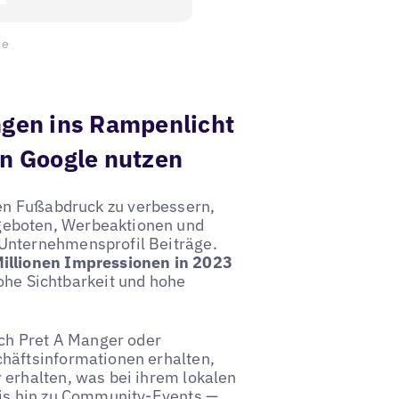
te
ngen ins Rampenlicht
n Google nutzen
en Fußabdruck zu verbessern,
geboten, Werbeaktionen und
Unternehmensprofil Beiträge.
illionen Impressionen
in
2023
 hohe Sichtbarkeit und hohe
ach Pret A Manger oder
häftsinformationen erhalten,
 erhalten, was bei ihrem lokalen
bis hin zu Community-Events —