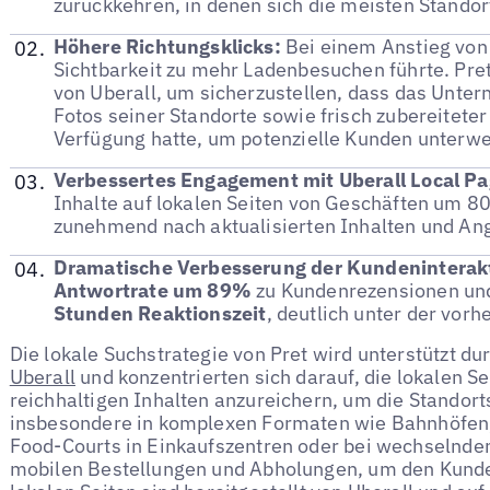
zurückkehren, in denen sich die meisten Standor
Höhere Richtungsklicks:
Bei einem Anstieg von 
Sichtbarkeit zu mehr Ladenbesuchen führte. Pret
von Uberall, um sicherzustellen, dass das Unter
Fotos seiner Standorte sowie frisch zubereitete
Verfügung hatte, um potenzielle Kunden unterwe
Verbessertes Engagement mit Uberall Local Pa
Inhalte auf lokalen Seiten von Geschäften um 80
zunehmend nach aktualisierten Inhalten und Ang
Dramatische Verbesserung der Kundeninterak
Antwortrate um 89%
zu Kundenrezensionen un
Stunden Reaktionszeit
, deutlich unter der vorh
Die lokale Suchstrategie von Pret wird unterstützt du
Uberall
und konzentrierten sich darauf, die lokalen Se
reichhaltigen Inhalten anzureichern, um die Standort
insbesondere in komplexen Formaten wie Bahnhöfen,
Food-Courts in Einkaufszentren oder bei wechselnde
mobilen Bestellungen und Abholungen, um den Kunde