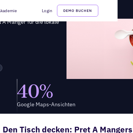
len Suche erfolgreich war
Akademie
Login
DEMO BUCHEN
t A Manger für die lokale
40%
Google Maps-Ansichten
Den Tisch decken: Pret A Mangers 