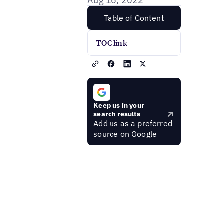
Aug 16, 2022
Table of Content
TOC link
Keep us in your
search results
Add us as a preferred
source on Google