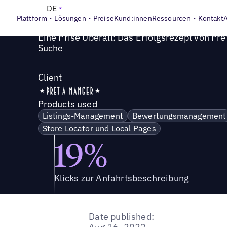
Success Story
>
Wie Pret A Manger mit Uberall in der loka
DE
Plattform
Lösungen
Preise
Kund:innen
Ressourcen
Kontakt
Eine Prise Uberall: Das Erfolgsrezept von Pre
Suche
Client
Products used
Listings-Management
Bewertungsmanagement
Store Locator und Local Pages
19%
Klicks zur Anfahrtsbeschreibung
Date published: