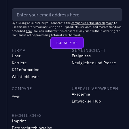
By clicking on subscribe you consent to the
companies of the uberall group
to
use this data for email marketing on our products, services, and market trends as
described
here
. You can withdraw this consent at any time without affecting the
lawfulness of the processing before its withdrawal.
FIRMA
GEMEINSCHAFT
Über
Ereignisse
Karriere
Neuigkeiten und Presse
KI Information
Whistleblower
COMPARE
UBERALL VERWENDEN
Akademie
Yext
Entwickler-Hub
RECHTLICHES
Imprint
Datenschutzhinweise