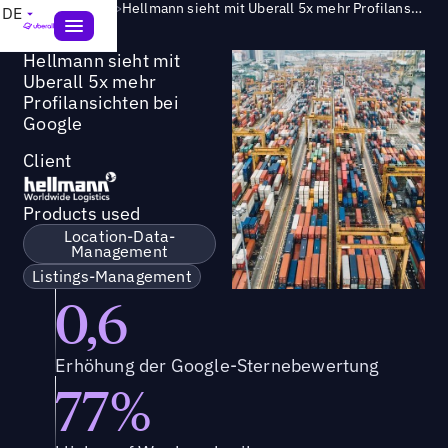
Success Story
>
Hellmann sieht mit Uberall 5x mehr Profilansichten bei Google
DE
Hellmann sieht mit
Uberall 5x mehr
Profilansichten bei
Google
Client
Products used
Location-Data-
Management
Listings-Management
0,6
Erhöhung der Google-Sternebewertung
77%