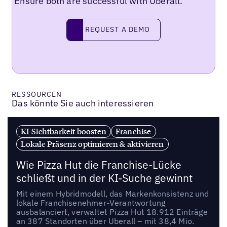
Ensure both are successful with Uberall.
REQUEST A DEMO
request a demo
RESSOURCEN
Das könnte Sie auch interessieren
KI-Sichtbarkeit boosten
Franchise
Lokale Präsenz optimieren & aktivieren
Wie Pizza Hut die Franchise-Lücke
schließt und in der KI-Suche gewinnt
Mit einem Hybridmodell, das Markenkonsistenz und
lokale Franchisenehmer-Verantwortung
ausbalanciert, verwaltet Pizza Hut 18.912 Einträge
an 387 Standorten über Uberall – mit 38,4 Mio.