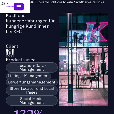
Success Story
>
KFC overbrückt die lokale Sichtbarkeitslücke mit einem ROI von 37:1
DE
Köstliche
Kundenerfahrungen für
hungrige Kund:innen
bei KFC
Client
Products used
Location-Data-
Management
Listings-Management
Bewertungsmanagement
Store Locator und Local
Pages
Social Media
Management
132%