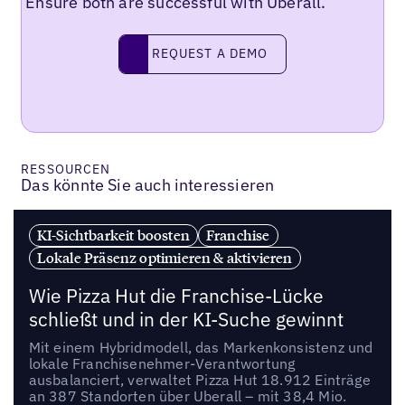
Ensure both are successful with Uberall.
REQUEST A DEMO
request a demo
RESSOURCEN
Das könnte Sie auch interessieren
KI-Sichtbarkeit boosten
Franchise
Lokale Präsenz optimieren & aktivieren
Wie Pizza Hut die Franchise-Lücke
schließt und in der KI-Suche gewinnt
Mit einem Hybridmodell, das Markenkonsistenz und
lokale Franchisenehmer-Verantwortung
ausbalanciert, verwaltet Pizza Hut 18.912 Einträge
an 387 Standorten über Uberall – mit 38,4 Mio.