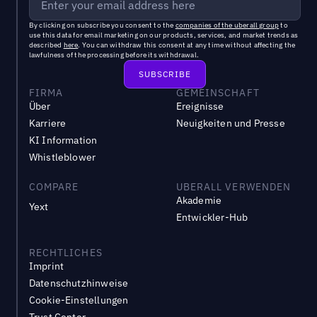
By clicking on subscribe you consent to the
companies of the uberall group
to
use this data for email marketing on our products, services, and market trends as
described
here
. You can withdraw this consent at any time without affecting the
lawfulness of the processing before its withdrawal.
FIRMA
GEMEINSCHAFT
Über
Ereignisse
Karriere
Neuigkeiten und Presse
KI Information
Whistleblower
COMPARE
UBERALL VERWENDEN
Akademie
Yext
Entwickler-Hub
RECHTLICHES
Imprint
Datenschutzhinweise
Cookie-Einstellungen
Trust Center