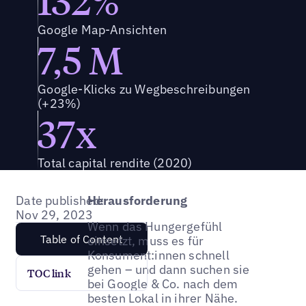
Google Map-Ansichten
7,5 M
Google-Klicks zu Wegbeschreibungen
(+23%)
37x
Total capital rendite (2020)
Date published:
Herausforderung
Nov 29, 2023
Wenn das Hungergefühl
Table of Content
einsetzt, muss es für
Konsument:innen schnell
gehen – und dann suchen sie
TOC link
bei Google & Co. nach dem
besten Lokal in ihrer Nähe.