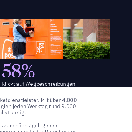
58%
klickt auf Wegbeschreibungen
ketdienstleister. Mit über 4.000
lgien jeden Werktag rund 9.000
hst stetig.
bis zum nächstgelegenen
ieren, suchte der Dienstleister