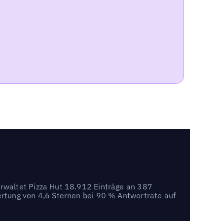
rwaltet Pizza Hut 18.912 Einträge an 387
rtung von 4,6 Sternen bei 90 % Antwortrate auf