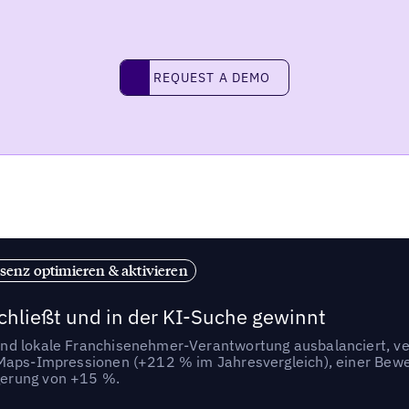
REQUEST A DEMO
request a demo
senz optimieren & aktivieren
chließt und in der KI-Suche gewinnt
nd lokale Franchisenehmer-Verantwortung ausbalanciert, ve
-Maps-Impressionen (+212 % im Jahresvergleich), einer Bewe
gerung von +15 %.