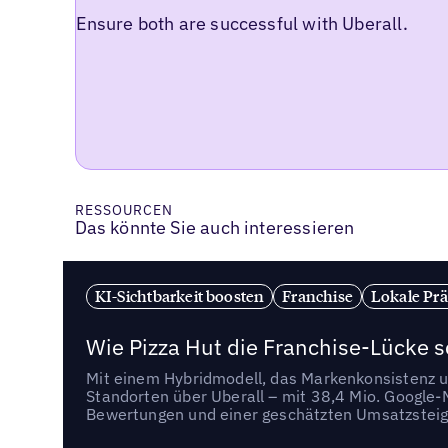
Ensure both are successful with Uberall.
RESSOURCEN
Das könnte Sie auch interessieren
KI-Sichtbarkeit boosten
Franchise
Lokale Prä
Wie Pizza Hut die Franchise-Lücke s
Mit einem Hybridmodell, das Markenkonsistenz u
Standorten über Uberall – mit 38,4 Mio. Google
Bewertungen und einer geschätzten Umsatzstei