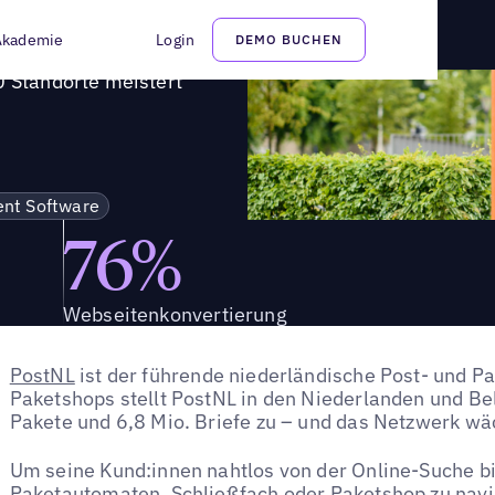
.000 Standorte meistert
Akademie
Login
DEMO BUCHEN
0 Standorte meistert
ent Software
76%
Webseitenkonvertierung
PostNL
ist der führende niederländische Post- und Pa
Paketshops stellt PostNL in den Niederlanden und Be
Pakete und 6,8 Mio. Briefe zu – und das Netzwerk wäc
Um seine Kund:innen nahtlos von der Online-Suche 
Paketautomaten, Schließfach oder Paketshop zu navig