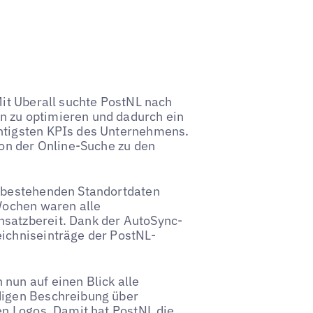
Mit Uberall suchte PostNL nach
n zu optimieren und dadurch ein
chtigsten KPIs des Unternehmens.
von der Online-Suche zu den
s bestehenden Standortdaten
 Wochen waren alle
nsatzbereit. Dank der AutoSync-
eichniseinträge der PostNL-
nun auf einen Blick alle
digen Beschreibung über
hen Logos. Damit hat PostNL die