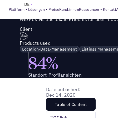
Success Story
>
Wie PostNL das lokale Erlebnis für über 4
DE
Plattform
Lösungen
Preise
Kund:innen
Ressourcen
Kontakt
Wie PostNL das lokale Erlebnis für über 4.00
Client
Products used
Location-Data-Management
Listings Managem
84%
Standort-Profilansichten
Date published:
Dec 14, 2020
Table of Content
TOC link