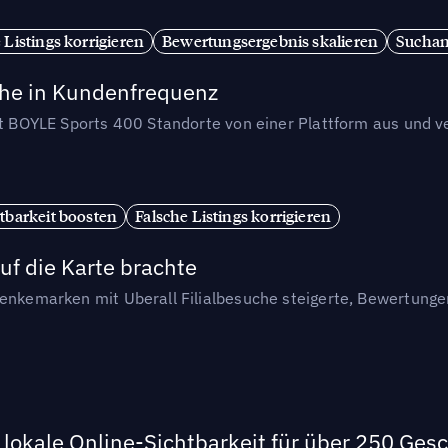
 Listings korrigieren
Bewertungsergebnis skalieren
Suchan
che in Kundenfrequenz
et BOYLE Sports 400 Standorte von einer Plattform aus und v
tbarkeit boosten
Falsche Listings korrigieren
uf die Karte brachte
henkemarken mit Uberall Filialbesuche steigerte, Bewertung
lokale Online-Sichtbarkeit für über 250 Ges