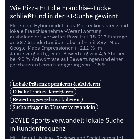
Wie Pizza Hut die Franchise-Lücke
schließt und in der KI-Suche gewinnt
Mit einem Hybridmodell, das Markenkonsistenz und
lokale Franchisenehmer-Verantwortung
ausbalanciert, verwaltet Pizza Hut 18.912 Einträge
an 387 Standorten über Uberall – mit 38,4 Mio.
Google-Maps-Impressionen (+212 % im
Jahresvergleich), einer Bewertung von 4,6 Sternen
bei 90 % Antwortrate auf Bewertungen und einer
geschätzten Umsatzsteigerung von +15 %.
Lokale Präsenz optimieren & aktivieren
Falsche Listings korrigieren
Bewertungsergebnis skalieren
Suchanfragen in Umsatz verwandeln
BOYLE Sports verwandelt lokale Suche
in Kundenfrequenz
Mit Uberall Listings, Reviews und Social verwaltet