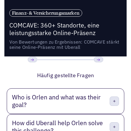
Finanz- & Versicherungsmarken
COMCAVE: 360+ Standorte, eine
leistungsstarke Online-Präsenz
Von Bewertungen zu Ergebnissen: COMCAVE stärkt
seine Online-Präsenz mit Uberall
Bisherige
Weiter
Häufig gestellte Fragen
Who is Orlen and what was their
goal?
How did Uberall help Orlen solve
this challenge?