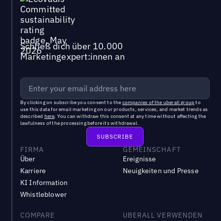
Schließ dich über 10.000
Marketingexpert:innen an
By clicking on subscribe you consent to the
companies of the uberall group
to
use this data for email marketing on our products, services, and market trends as
described
here
. You can withdraw this consent at any time without affecting the
lawfulness of the processing before its withdrawal.
FIRMA
GEMEINSCHAFT
Über
Ereignisse
Karriere
Neuigkeiten und Presse
KI Information
Whistleblower
COMPARE
UBERALL VERWENDEN