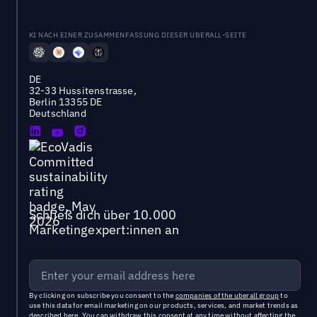
KI NACH EINER ZUSAMMENFASSUNG DIESER UBERALL-SEITE
DE
32-33 Hussitenstrasse,
Berlin 13355 DE
Deutschland
Schließ dich über 10.000
Marketingexpert:innen an
By clicking on subscribe you consent to the
companies of the uberall group
to
use this data for email marketing on our products, services, and market trends as
described
here
. You can withdraw this consent at any time without affecting the