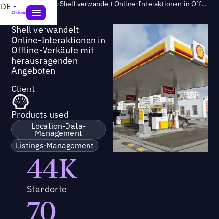
Success Story
>
Shell verwandelt Online-Interaktionen in Offline-Verkäufe mit herausragenden Angeboten
DE
Shell verwandelt
Online-Interaktionen in
Offline-Verkäufe mit
herausragenden
Angeboten
Client
Products used
Location-Data-
Management
Listings-Management
44K
Standorte
70