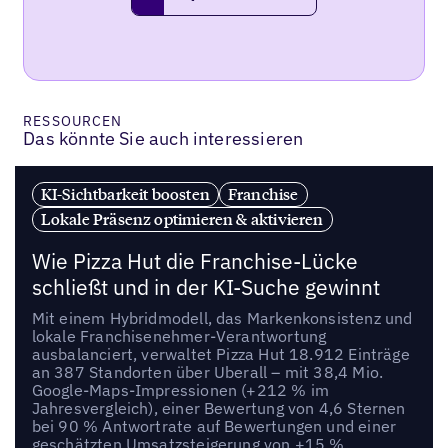
request a demo
RESSOURCEN
Das könnte Sie auch interessieren
KI-Sichtbarkeit boosten
Franchise
Lokale Präsenz optimieren & aktivieren
Wie Pizza Hut die Franchise-Lücke
schließt und in der KI-Suche gewinnt
Mit einem Hybridmodell, das Markenkonsistenz und
lokale Franchisenehmer-Verantwortung
ausbalanciert, verwaltet Pizza Hut 18.912 Einträge
an 387 Standorten über Uberall – mit 38,4 Mio.
Google-Maps-Impressionen (+212 % im
Jahresvergleich), einer Bewertung von 4,6 Sternen
bei 90 % Antwortrate auf Bewertungen und einer
geschätzten Umsatzsteigerung von +15 %.