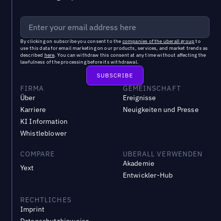
By clicking on subscribe you consent to the
companies of the uberall group
to
use this data for email marketing on our products, services, and market trends as
described
here
. You can withdraw this consent at any time without affecting the
lawfulness of the processing before its withdrawal.
FIRMA
GEMEINSCHAFT
Über
Ereignisse
Karriere
Neuigkeiten und Presse
KI Information
Whistleblower
COMPARE
UBERALL VERWENDEN
Akademie
Yext
Entwickler-Hub
RECHTLICHES
Imprint
Datenschutzhinweise