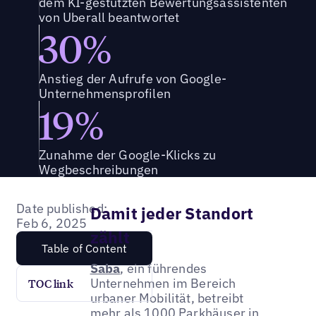
dem KI-gestützten Bewertungsassistenten
von Uberall beantwortet
30%
Anstieg der Aufrufe von Google-
Unternehmensprofilen
19%
Zunahme der Google-Klicks zu
Wegbeschreibungen
Date published:
Damit jeder Standort
Feb 6, 2025
zählt
Table of Content
Saba
, ein führendes
Unternehmen im Bereich
TOC link
urbaner Mobilität, betreibt
mehr als 1000 Parkhäuser in