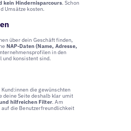
d kein Hindernisparcours
. Schon
nd Umsätze kosten.
ten
en über dein Geschäft finden,
ine
NAP-Daten (Name, Adresse,
Unternehmensprofilen in den
 und konsistent sind.
s Kund:innen die gewünschten
e deine Seite deshalb klar umit
nd hilfreichen Filter
. Am
 auf die Benutzerfreundlichkeit