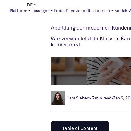
DE
Plattform
Lösungen
Preise
Kund:innen
Ressourcen
Kontakt
>
>
Blogs
Einzelhandelsmarken
Abbildung
Abbildung der modernen Kundenr
Wie verwandelst du Klicks in Käu
konvertierst.
Lara Siebert
•
5 min read
•
Jan 9, 20
Table of Content