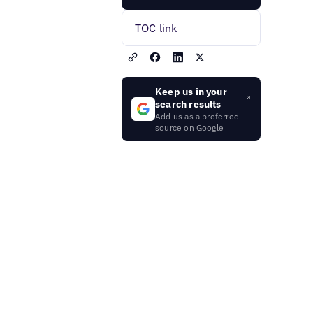
TOC link
Keep us in your
search results
Add us as a preferred
source on Google