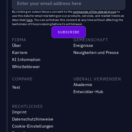
By clicking on subscribe you consent to the
companies of the uberall group
to
use this data for email marketing on our products, services, and market trends as
described
here
. You can withdraw this consent at any time without affecting the
lawfulness of the processing before its withdrawal.
FIRMA
GEMEINSCHAFT
Über
Ereignisse
Karriere
Neuigkeiten und Presse
KI Information
Whistleblower
COMPARE
UBERALL VERWENDEN
Akademie
Yext
Entwickler-Hub
RECHTLICHES
Imprint
Datenschutzhinweise
Cookie-Einstellungen