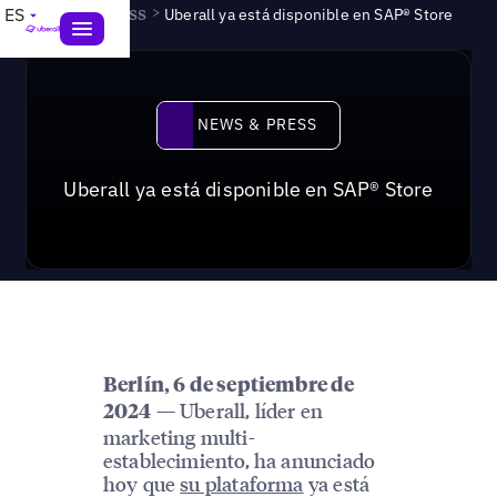
News & Press
>
ES
Uberall ya está disponible en SAP® Store
News & Press
NEWS & PRESS
Uberall ya está disponible en SAP® Store
Berlín, 6 de septiembre de
— Uberall, líder en
2024
marketing multi-
establecimiento, ha anunciado
hoy que
su plataforma
ya está