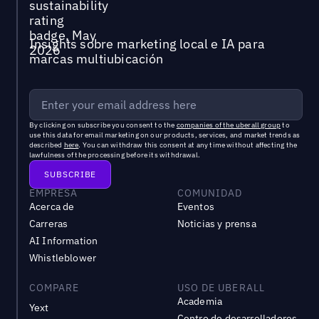
Insights sobre marketing local e IA para
marcas multiubicación
By clicking on subscribe you consent to the
companies of the uberall group
to
use this data for email marketing on our products, services, and market trends as
described
here
. You can withdraw this consent at any time without affecting the
lawfulness of the processing before its withdrawal.
EMPRESA
COMUNIDAD
Acerca de
Eventos
Carreras
Noticias y prensa
AI Information
Whistleblower
COMPARE
USO DE UBERALL
Academia
Yext
Centro de desarrolladores