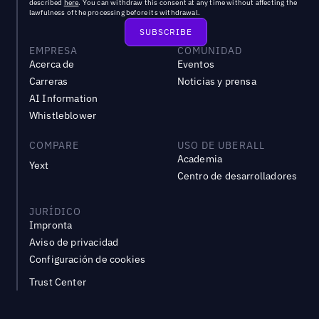
described
here
. You can withdraw this consent at any time without affecting the
lawfulness of the processing before its withdrawal.
EMPRESA
COMUNIDAD
Acerca de
Eventos
Carreras
Noticias y prensa
AI Information
Whistleblower
COMPARE
USO DE UBERALL
Academia
Yext
Centro de desarrolladores
JURÍDICO
Impronta
Aviso de privacidad
Configuración de cookies
Trust Center