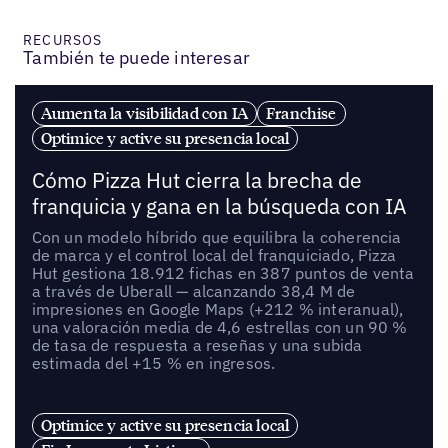
RECURSOS
También te puede interesar
Aumenta la visibilidad con IA
Franchise
Optimice y active su presencia local
Cómo Pizza Hut cierra la brecha de
franquicia y gana en la búsqueda con IA
Con un modelo híbrido que equilibra la coherencia
de marca y el control local del franquiciado, Pizza
Hut gestiona 18.912 fichas en 387 puntos de venta
a través de Uberall — alcanzando 38,4 M de
impresiones en Google Maps (+212 % interanual),
una valoración media de 4,6 estrellas con un 90 %
de tasa de respuesta a reseñas y una subida
estimada del +15 % en ingresos.
Optimice y active su presencia local