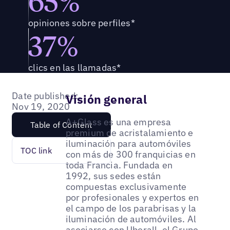
65%
opiniones sobre perfiles*
37%
clics en las llamadas*
Date published:
Visión general
Nov 19, 2020
A+Glass es una empresa
Table of Content
premium de acristalamiento e
iluminación para automóviles
TOC link
con más de 300 franquicias en
toda Francia. Fundada en
1992, sus sedes están
compuestas exclusivamente
por profesionales y expertos en
el campo de los parabrisas y la
iluminación de automóviles. Al
asociarse con Uberall, el Grupo