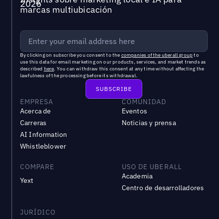
marcas multiubicación
By clicking on subscribe you consent to the
companies of the uberall group
to
use this data for email marketing on our products, services, and market trends as
described
here
. You can withdraw this consent at any time without affecting the
lawfulness of the processing before its withdrawal.
EMPRESA
COMUNIDAD
Acerca de
Eventos
Carreras
Noticias y prensa
AI Information
Whistleblower
COMPARE
USO DE UBERALL
Academia
Yext
Centro de desarrolladores
JURÍDICO