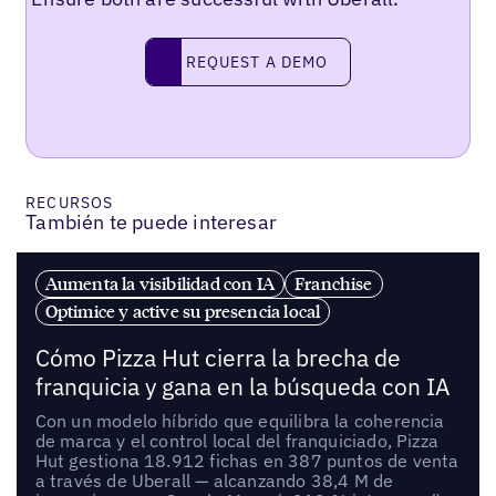
REQUEST A DEMO
request a demo
RECURSOS
También te puede interesar
Aumenta la visibilidad con IA
Franchise
Optimice y active su presencia local
Cómo Pizza Hut cierra la brecha de
franquicia y gana en la búsqueda con IA
Con un modelo híbrido que equilibra la coherencia
de marca y el control local del franquiciado, Pizza
Hut gestiona 18.912 fichas en 387 puntos de venta
a través de Uberall — alcanzando 38,4 M de