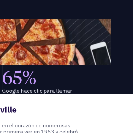
65%
Google hace clic para llamar
ville
da en el corazón de numerosas
or primera vez en 1963 y celebró