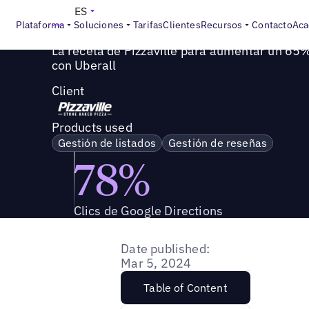
Success Story
>
La receta de Pizzaville para aumentar un 
ES
Plataforma
Soluciones
Tarifas
Clientes
Recursos
Contacto
Aca
La receta de Pizzaville para aumentar un 65%
con Uberall
Client
Products used
Gestión de listados
Gestión de reseñas
78%
Clics de Google Directions
Date published:
Mar 5, 2024
Table of Content