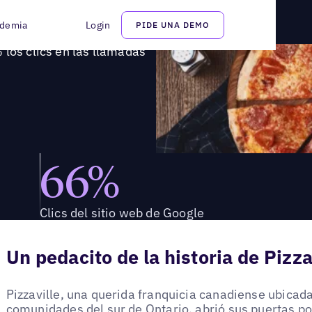
65% los clics en las llamadas con Uberall
demia
Login
PIDE UNA DEMO
 los clics en las llamadas
66%
Clics del sitio web de Google
Un pedacito de la historia de Pizza
Pizzaville, una querida franquicia canadiense ubica
comunidades del sur de Ontario, abrió sus puertas p