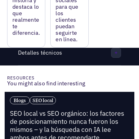
historia y
sociales
destaca lo
para que
que
los
realmente
clientes
te
puedan
diferencia.
seguirte
en línea.
Detalles técnicos
RESOURCES
You might also find interesting
Blogs
SEO local
SEO local vs SEO orgánico: los factores
de posicionamiento nunca fueron los
mismos – y la búsqueda con IA lee
ambos antes de recomendarte