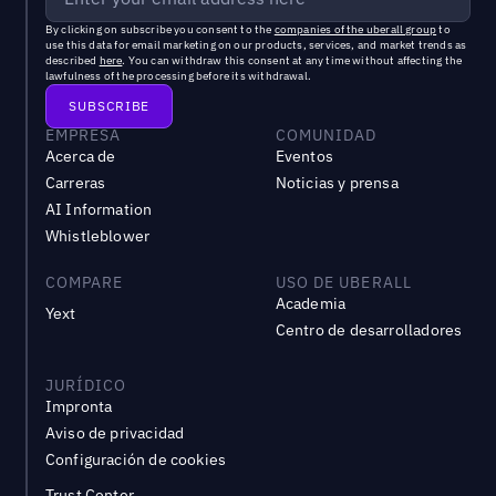
By clicking on subscribe you consent to the
companies of the uberall group
to
use this data for email marketing on our products, services, and market trends as
described
here
. You can withdraw this consent at any time without affecting the
lawfulness of the processing before its withdrawal.
EMPRESA
COMUNIDAD
Acerca de
Eventos
Carreras
Noticias y prensa
AI Information
Whistleblower
COMPARE
USO DE UBERALL
Academia
Yext
Centro de desarrolladores
JURÍDICO
Impronta
Aviso de privacidad
Configuración de cookies
Trust Center