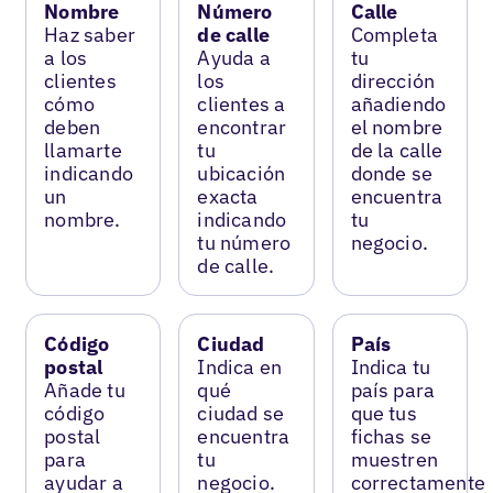
Nombre
Número
Calle
Haz saber
de calle
Completa
a los
Ayuda a
tu
clientes
los
dirección
cómo
clientes a
añadiendo
deben
encontrar
el nombre
llamarte
tu
de la calle
indicando
ubicación
donde se
un
exacta
encuentra
nombre.
indicando
tu
tu número
negocio.
de calle.
Código
Ciudad
País
postal
Indica en
Indica tu
Añade tu
qué
país para
código
ciudad se
que tus
postal
encuentra
fichas se
para
tu
muestren
ayudar a
negocio.
correctamente