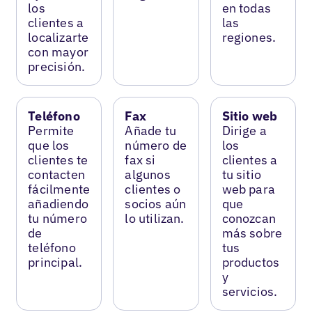
los
en todas
clientes a
las
localizarte
regiones.
con mayor
precisión.
Teléfono
Fax
Sitio web
Permite
Añade tu
Dirige a
que los
número de
los
clientes te
fax si
clientes a
contacten
algunos
tu sitio
fácilmente
clientes o
web para
añadiendo
socios aún
que
tu número
lo utilizan.
conozcan
de
más sobre
teléfono
tus
principal.
productos
y
servicios.