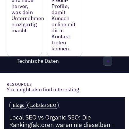
und hebe
Media-
hervor,
Profile,
was dein
damit
Unternehmen
Kunden
einzigartig
online mit
macht.
dir in
Kontakt
treten
können.
Technische Daten
RESOURCES
You might also find interesting
Blogs
Lokales SEO
Local SEO vs Organic SEO: Die
Rankingfaktoren waren nie dieselben –