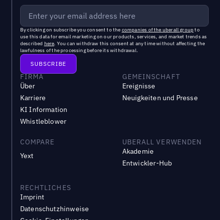
By clicking on subscribe you consent to the
companies of the uberall group
to
use this data for email marketing on our products, services, and market trends as
described
here
. You can withdraw this consent at any time without affecting the
lawfulness of the processing before its withdrawal.
FIRMA
GEMEINSCHAFT
Über
Ereignisse
Karriere
Neuigkeiten und Presse
KI Information
Whistleblower
COMPARE
UBERALL VERWENDEN
Akademie
Yext
Entwickler-Hub
RECHTLICHES
Imprint
Datenschutzhinweise