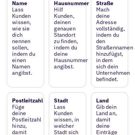
Name
Hausnummer
Straße
Lass
Hilf
Mach
Kunden
Kunden,
deine
wissen,
deinen
Adresse
wie sie
genauen
vollständig,
dich
Standort
indem du
nennen
zu finden,
den
sollen,
indem du
Straßennamen
indem du
deine
hinzufügst,
einen
Hausnummer
in dem
Namen
angibst.
sich dein
angibst.
Unternehmen
befindet.
Postleitzahl
Stadt
Land
Füge
Lass
Gib dein
deine
Kunden
Land an,
Postleitzahl
wissen, in
damit
hinzu,
welcher
deine
damit
Stadt sich
Einträge