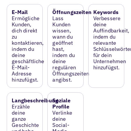
E-Mail
Öffnungszeiten
Keywords
Ermögliche
Lass
Verbessere
Kunden,
Kunden
deine
dich direkt
wissen,
Auffindbarkeit,
zu
wann du
indem du
kontaktieren,
geöffnet
relevante
indem du
hast,
Schlüsselwörte
deine
indem du
für dein
geschäftliche
deine
Unternehmen
E-Mail-
regulären
hinzufügst.
Adresse
Öffnungszeiten
hinzufügst.
angibst.
Langbeschreibung
Soziale
Erzähle
Profile
deine
Verlinke
ganze
deine
Geschichte
Social-