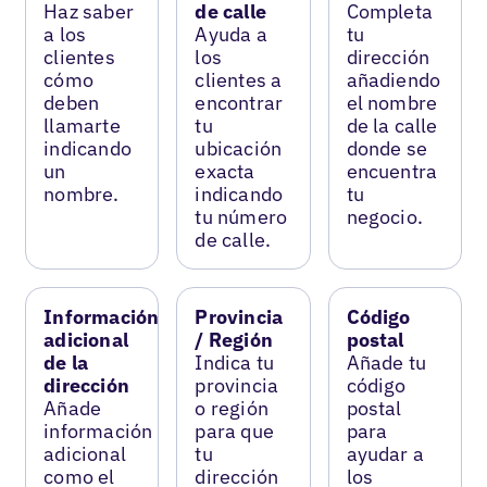
Haz saber
de calle
Completa
a los
Ayuda a
tu
clientes
los
dirección
cómo
clientes a
añadiendo
deben
encontrar
el nombre
llamarte
tu
de la calle
indicando
ubicación
donde se
un
exacta
encuentra
nombre.
indicando
tu
tu número
negocio.
de calle.
Información
Provincia
Código
adicional
/ Región
postal
de la
Indica tu
Añade tu
dirección
provincia
código
Añade
o región
postal
información
para que
para
adicional
tu
ayudar a
como el
dirección
los