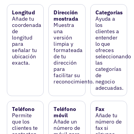
Longitud
Dirección
Categorías
Añade tu
mostrada
Ayuda a
coordenada
Muestra
los
de
una
clientes a
longitud
versión
entender
para
limpia y
lo que
señalar tu
formateada
ofreces
ubicación
de tu
seleccionando
exacta.
dirección
las
para
categorías
facilitar su
de
reconocimiento.
negocio
adecuadas.
Teléfono
Teléfono
Fax
Permite
móvil
Añade tu
que los
Añade un
número de
clientes te
número de
fax si