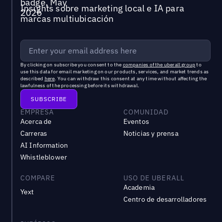
Insights sobre marketing local e IA para
marcas multiubicación
By clicking on subscribe you consent to the
companies of the uberall group
to
use this data for email marketing on our products, services, and market trends as
described
here
. You can withdraw this consent at any time without affecting the
lawfulness of the processing before its withdrawal.
EMPRESA
COMUNIDAD
Acerca de
Eventos
Carreras
Noticias y prensa
AI Information
Whistleblower
COMPARE
USO DE UBERALL
Academia
Yext
Centro de desarrolladores