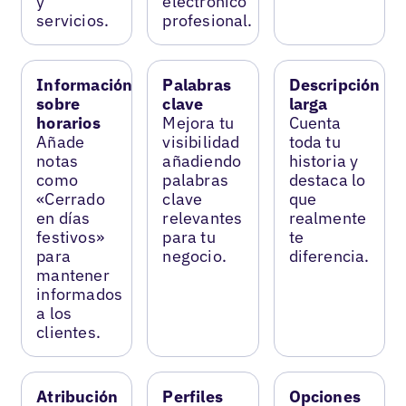
y
electrónico
servicios.
profesional.
Información
Palabras
Descripción
sobre
clave
larga
horarios
Mejora tu
Cuenta
Añade
visibilidad
toda tu
notas
añadiendo
historia y
como
palabras
destaca lo
«Cerrado
clave
que
en días
relevantes
realmente
festivos»
para tu
te
para
negocio.
diferencia.
mantener
informados
a los
clientes.
Atribución
Perfiles
Opciones