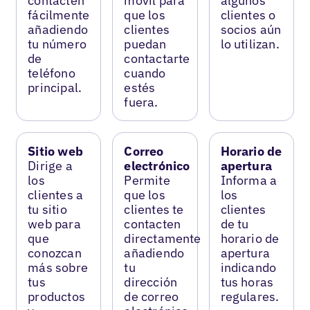
contacten
móvil para
algunos
fácilmente
que los
clientes o
añadiendo
clientes
socios aún
tu número
puedan
lo utilizan.
de
contactarte
teléfono
cuando
principal.
estés
fuera.
Sitio web
Correo
Horario de
Dirige a
electrónico
apertura
los
Permite
Informa a
clientes a
que los
los
tu sitio
clientes te
clientes
web para
contacten
de tu
que
directamente
horario de
conozcan
añadiendo
apertura
más sobre
tu
indicando
tus
dirección
tus horas
productos
de correo
regulares.