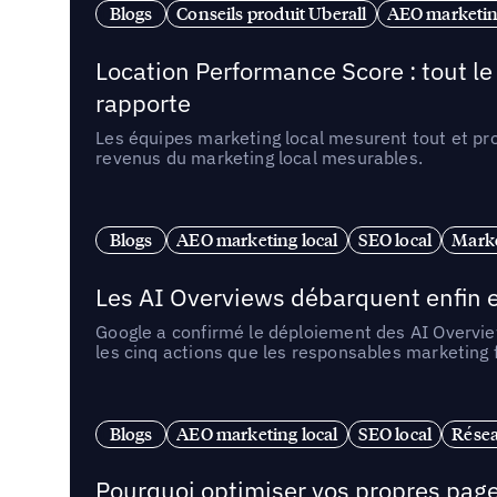
Blogs
Conseils produit Uberall
AEO marketing
Location Performance Score : tout l
rapporte
Les équipes marketing local mesurent tout et pr
revenus du marketing local mesurables.
Blogs
AEO marketing local
SEO local
Marke
Les AI Overviews débarquent enfin e
Google a confirmé le déploiement des AI Overview
les cinq actions que les responsables marketing
Blogs
AEO marketing local
SEO local
Résea
Pourquoi optimiser vos propres pages 