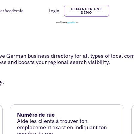
DEMANDER UNE
ter
Acadèmie
Login
DÉMO
 German business directory for all types of local com
ss and boosts your regional search visibility.
gs
Numéro de rue
Aide les clients à trouver ton
emplacement exact en indiquant ton
numéro de rue.