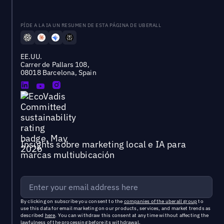
PÍDE A LA IA UN RESUMEN DE ESTA PÁGINA DE UBERALL
EE.UU.
Carrer de Pallars 108,
08018 Barcelona, Spain
Insights sobre marketing local e IA para
marcas multiubicación
By clicking on subscribe you consent to the
companies of the uberall group
to
use this data for email marketing on our products, services, and market trends as
described
here
. You can withdraw this consent at any time without affecting the
lawfulness of the processing before its withdrawal.