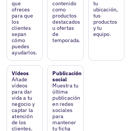
que
contenido
tu
ofreces
como
ubicación,
para que
productos
tus
los
destacados
productos
clientes
u ofertas
y tu
sepan
de
equipo.
cómo
temporada.
puedes
ayudarlos.
Vídeos
Publicación
Añade
social
vídeos
Muestra tu
para dar
última
vida a tu
publicación
negocio y
en redes
captar la
sociales
atención
para
de los
mantener
clientes.
tu ficha