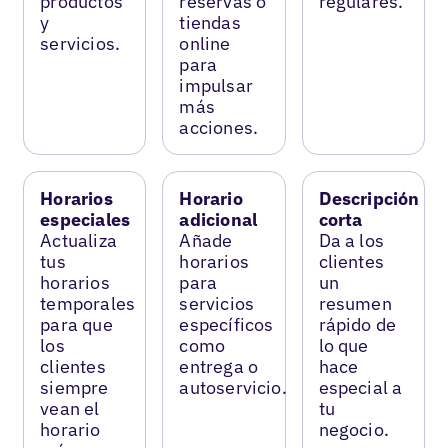
productos
reservas o
regulares.
y
tiendas
servicios.
online
para
impulsar
más
acciones.
Horarios
Horario
Descripción
especiales
adicional
corta
Actualiza
Añade
Da a los
tus
horarios
clientes
horarios
para
un
temporales
servicios
resumen
para que
específicos
rápido de
los
como
lo que
clientes
entrega o
hace
siempre
autoservicio.
especial a
vean el
tu
horario
negocio.