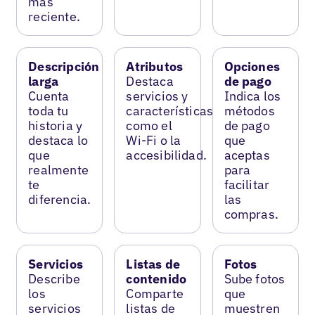
más
reciente.
Descripción
Atributos
Opciones
larga
Destaca
de pago
Cuenta
servicios y
Indica los
toda tu
características
métodos
historia y
como el
de pago
destaca lo
Wi-Fi o la
que
que
accesibilidad.
aceptas
realmente
para
te
facilitar
diferencia.
las
compras.
Servicios
Listas de
Fotos
Describe
contenido
Sube fotos
los
Comparte
que
servicios
listas de
muestren