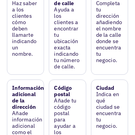
Haz saber
de calle
Completa
a los
Ayuda a
tu
clientes
los
dirección
cómo
clientes a
añadiendo
deben
encontrar
el nombre
llamarte
tu
de la calle
indicando
ubicación
donde se
un
exacta
encuentra
nombre.
indicando
tu
tu número
negocio.
de calle.
Información
Código
Ciudad
adicional
postal
Indica en
de la
Añade tu
qué
dirección
código
ciudad se
Añade
postal
encuentra
información
para
tu
adicional
ayudar a
negocio.
como el
los