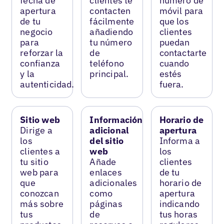
fecha de
clientes te
número de
apertura
contacten
móvil para
de tu
fácilmente
que los
negocio
añadiendo
clientes
para
tu número
puedan
reforzar la
de
contactarte
confianza
teléfono
cuando
y la
principal.
estés
autenticidad.
fuera.
Sitio web
Información
Horario de
Dirige a
adicional
apertura
los
del sitio
Informa a
clientes a
web
los
tu sitio
Añade
clientes
web para
enlaces
de tu
que
adicionales
horario de
conozcan
como
apertura
más sobre
páginas
indicando
tus
de
tus horas