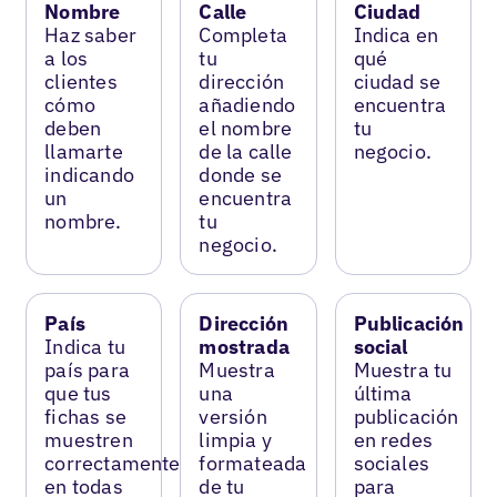
Nombre
Calle
Ciudad
Haz saber
Completa
Indica en
a los
tu
qué
clientes
dirección
ciudad se
cómo
añadiendo
encuentra
deben
el nombre
tu
llamarte
de la calle
negocio.
indicando
donde se
un
encuentra
nombre.
tu
negocio.
País
Dirección
Publicación
Indica tu
mostrada
social
país para
Muestra
Muestra tu
que tus
una
última
fichas se
versión
publicación
muestren
limpia y
en redes
correctamente
formateada
sociales
en todas
de tu
para