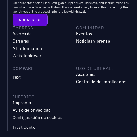
use this data for email marketing on our products, services, and market trends as
described
here
. You can withdraw this consent at any time without affecting the
lawfulness of the processing before its withdrawal.
EMPRESA
COMUNIDAD
Acerca de
Eventos
Carreras
Noticias y prensa
AI Information
Whistleblower
COMPARE
USO DE UBERALL
Academia
Yext
Centro de desarrolladores
JURÍDICO
Impronta
Aviso de privacidad
Configuración de cookies
Trust Center