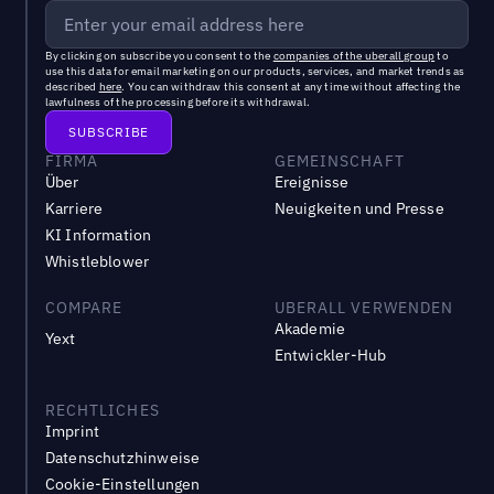
By clicking on subscribe you consent to the
companies of the uberall group
to
use this data for email marketing on our products, services, and market trends as
described
here
. You can withdraw this consent at any time without affecting the
lawfulness of the processing before its withdrawal.
FIRMA
GEMEINSCHAFT
Über
Ereignisse
Karriere
Neuigkeiten und Presse
KI Information
Whistleblower
COMPARE
UBERALL VERWENDEN
Akademie
Yext
Entwickler-Hub
RECHTLICHES
Imprint
Datenschutzhinweise
Cookie-Einstellungen