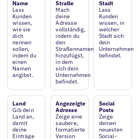
Name
Straße
Stadt
Lass
Mach
Lass
Kunden
deine
Kunden
wissen,
Adresse
wissen, in
wie sie
vollständig,
welcher
dich
indem du
Stadt sich
nennen
den
dein
sollen,
Straßennamen
Unternehmen
indem du
hinzufügst,
befindet.
einen
in dem
Namen
sich dein
angibst.
Unternehmen
befindet.
Land
Angezeigte
Social
Gib dein
Adresse
Posts
Land an,
Zeige eine
Zeige
damit
saubere,
deinen
deine
formatierte
neuesten
Einträge
Version
Social-