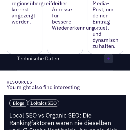
regionsübergreifend
deiner
Media-
korrekt
Adresse
Post, um
angezeigt
für
deinen
werden.
bessere
Eintrag
Wiedererkennung.
aktuell
und
dynamisch
zu halten.
Technische Daten
RESOURCES
You might also find interesting
Blogs
Lokales SEO
Local SEO vs Organic SEO: Die
Rankingfaktoren waren nie dieselben –