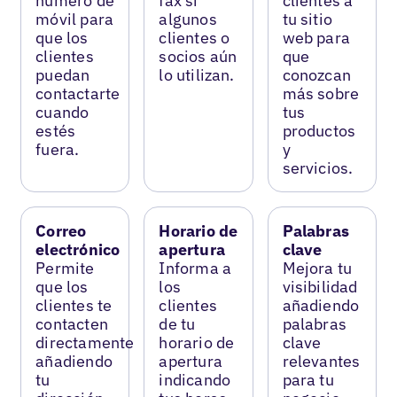
número de
fax si
clientes a
móvil para
algunos
tu sitio
que los
clientes o
web para
clientes
socios aún
que
puedan
lo utilizan.
conozcan
contactarte
más sobre
cuando
tus
estés
productos
fuera.
y
servicios.
Correo
Horario de
Palabras
electrónico
apertura
clave
Permite
Informa a
Mejora tu
que los
los
visibilidad
clientes te
clientes
añadiendo
contacten
de tu
palabras
directamente
horario de
clave
añadiendo
apertura
relevantes
tu
indicando
para tu