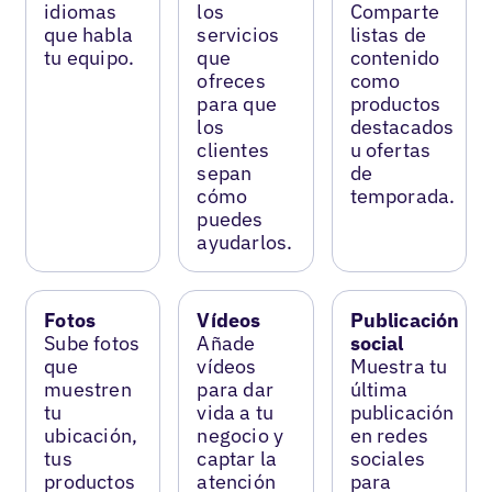
idiomas
los
Comparte
que habla
servicios
listas de
tu equipo.
que
contenido
ofreces
como
para que
productos
los
destacados
clientes
u ofertas
sepan
de
cómo
temporada.
puedes
ayudarlos.
Fotos
Vídeos
Publicación
Sube fotos
Añade
social
que
vídeos
Muestra tu
muestren
para dar
última
tu
vida a tu
publicación
ubicación,
negocio y
en redes
tus
captar la
sociales
productos
atención
para