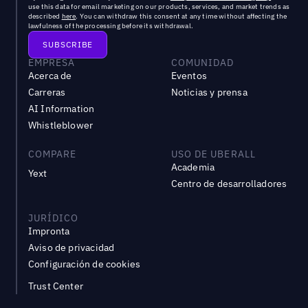
use this data for email marketing on our products, services, and market trends as
described
here
. You can withdraw this consent at any time without affecting the
lawfulness of the processing before its withdrawal.
EMPRESA
COMUNIDAD
Acerca de
Eventos
Carreras
Noticias y prensa
AI Information
Whistleblower
COMPARE
USO DE UBERALL
Academia
Yext
Centro de desarrolladores
JURÍDICO
Impronta
Aviso de privacidad
Configuración de cookies
Trust Center