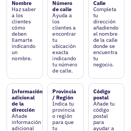
Nombre
Número
Calle
Haz saber
de calle
Completa
a los
Ayuda a
tu
clientes
los
dirección
cómo
clientes a
añadiendo
deben
encontrar
el nombre
llamarte
tu
de la calle
indicando
ubicación
donde se
un
exacta
encuentra
nombre.
indicando
tu
tu número
negocio.
de calle.
Información
Provincia
Código
adicional
/ Región
postal
de la
Indica tu
Añade tu
dirección
provincia
código
Añade
o región
postal
información
para que
para
adicional
tu
ayudar a