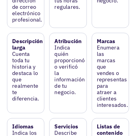
dirección
tus horas
negocio.
de correo
regulares.
electrónico
profesional.
Descripción
Atribución
Marcas
larga
Indica
Enumera
Cuenta
quién
las
toda tu
proporcionó
marcas
historia y
o verificó
que
destaca lo
la
vendes o
que
información
representas
realmente
de tu
para
te
negocio.
atraer a
diferencia.
clientes
interesados.
Idiomas
Servicios
Listas de
Indica los
Describe
contenido