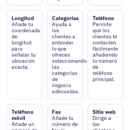
Longitud
Categorías
Teléfono
Añade tu
Ayuda a
Permite
coordenada
los
que los
de
clientes a
clientes te
longitud
entender
contacten
para
lo que
fácilmente
señalar tu
ofreces
añadiendo
ubicación
seleccionando
tu número
exacta.
las
de
categorías
teléfono
de
principal.
negocio
adecuadas.
Teléfono
Fax
Sitio web
móvil
Añade tu
Dirige a
Añade un
número de
los