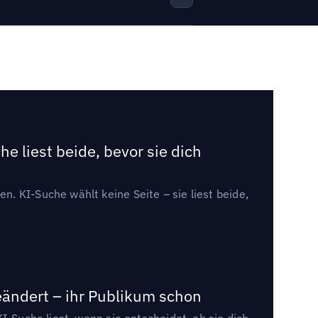
e liest beide, bevor sie dich
. KI-Suche wählt keine Seite – sie liest beide,
eändert – ihr Publikum schon
I-Suche liest, wenn sie entscheidet, ob sie dich