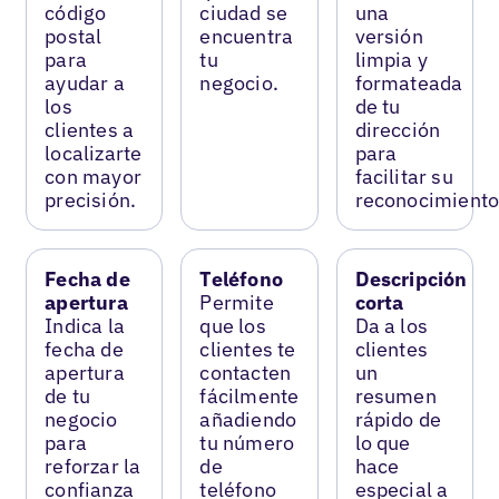
código
ciudad se
una
postal
encuentra
versión
para
tu
limpia y
ayudar a
negocio.
formateada
los
de tu
clientes a
dirección
localizarte
para
con mayor
facilitar su
precisión.
reconocimiento
Fecha de
Teléfono
Descripción
apertura
Permite
corta
Indica la
que los
Da a los
fecha de
clientes te
clientes
apertura
contacten
un
de tu
fácilmente
resumen
negocio
añadiendo
rápido de
para
tu número
lo que
reforzar la
de
hace
confianza
teléfono
especial a