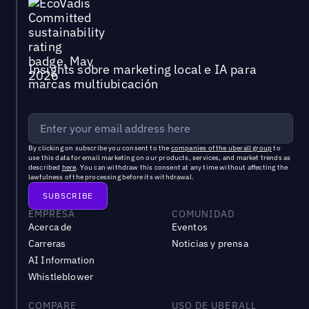
Insights sobre marketing local e IA para
marcas multiubicación
By clicking on subscribe you consent to the
companies of the uberall group
to
use this data for email marketing on our products, services, and market trends as
described
here
. You can withdraw this consent at any time without affecting the
lawfulness of the processing before its withdrawal.
EMPRESA
COMUNIDAD
Acerca de
Eventos
Carreras
Noticias y prensa
AI Information
Whistleblower
COMPARE
USO DE UBERALL