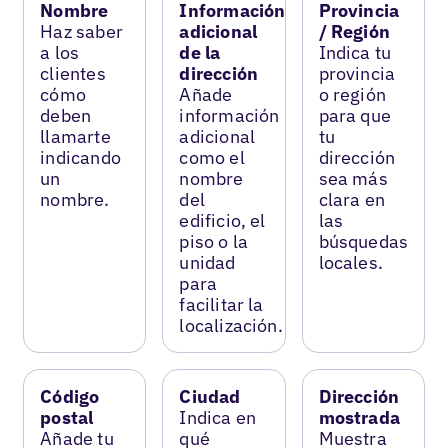
Nombre
Información
Provincia
Haz saber
adicional
/ Región
a los
de la
Indica tu
clientes
dirección
provincia
cómo
Añade
o región
deben
información
para que
llamarte
adicional
tu
indicando
como el
dirección
un
nombre
sea más
nombre.
del
clara en
edificio, el
las
piso o la
búsquedas
unidad
locales.
para
facilitar la
localización.
Código
Ciudad
Dirección
postal
Indica en
mostrada
Añade tu
qué
Muestra