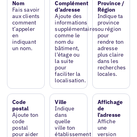
Nom
Complément
Province /
Fais savoir
d’adresse
Région
aux clients
Ajoute des
Indique ta
comment
informations
province
t’appeler
supplémentaires
ou région
en
comme le
pour
indiquant
nom du
rendre ton
un nom.
bâtiment,
adresse
l’étage ou
plus claire
la suite
dans les
pour
recherches
faciliter la
locales.
localisation.
Code
Ville
Affichage
postal
Indique
de
Ajoute ton
dans
l’adresse
code
quelle
Affiche
postal
ville ton
une
pour aider
établissement
version