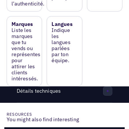
l’authenticité.
Marques
Langues
Liste les
Indique
marques
les
que tu
langues
vends ou
parlées
représentes
par ton
pour
équipe.
attirer les
clients
intéressés.
Détails techniques
RESOURCES
You might also find interesting