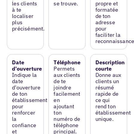
les clients
se trouve.
propre et
à te
formatée
localiser
de ton
plus
adresse
précisément.
pour
faciliter la
reconnaissance
Date
Téléphone
Description
d’ouverture
Permets
courte
Indique la
aux clients
Donne aux
date
de te
clients un
d’ouverture
joindre
résumé
de ton
facilement
rapide de
établissement
en
ce qui
pour
ajoutant
rend ton
renforcer
ton
établissement
la
numéro de
unique.
confiance
téléphone
et
principal.