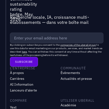
Recherche locale, IA, croissance multi-
établissements — dans votre boîte mail
By clicking on subscribe you consent to the
companies of the uberall group
to
use this data for email marketing on our products, services, and market trends as
described
here
. You can withdraw this consent at any time without affecting the
lawfulness of the processing before its withdrawal.
L'ENTREPRISE
COMMUNAUTÉ
À propos
Évènements
Carrières
Actualités et presse
AI Information
Lanceurs d'alerte
COMPARE
UTILISER UBERALL
Académie
Yext