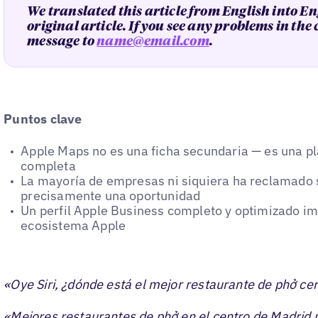
We translated this article from English into En
original article. If you see any problems in the
message to
name@email.com
.
Puntos clave
Apple Maps no es una ficha secundaria — es una p
completa
La mayoría de empresas ni siquiera ha reclamado s
precisamente una oportunidad
Un perfil Apple Business completo y optimizado imp
ecosistema Apple
«Oye Siri, ¿dónde está el mejor restaurante de phở ce
«Mejores restaurantes de phở en el centro de Madrid