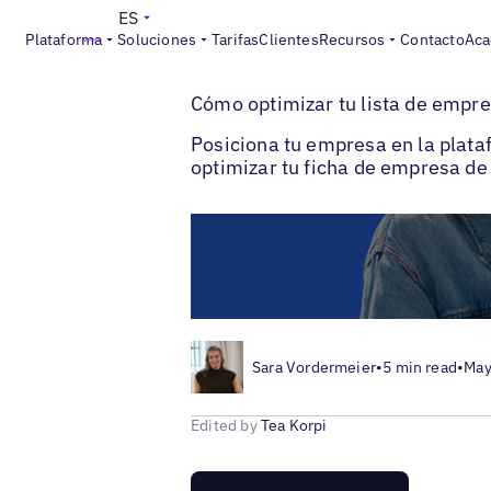
ES
Plataforma
Soluciones
Tarifas
Clientes
Recursos
Contacto
Aca
>
>
Blogs
Optimización de fichas locales
F
Cómo optimizar tu lista de empr
Posiciona tu empresa en la plata
optimizar tu ficha de empresa d
Sara Vordermeier
•
5 min read
•
May
Edited by
Tea Korpi