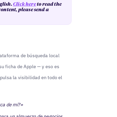
glish.
Click here
to read the
 content, please send a
lataforma de búsqueda local
u ficha de Apple — y eso es
ulsa la visibilidad en todo el
rca de mí?»
 para un almuerzo de negocios