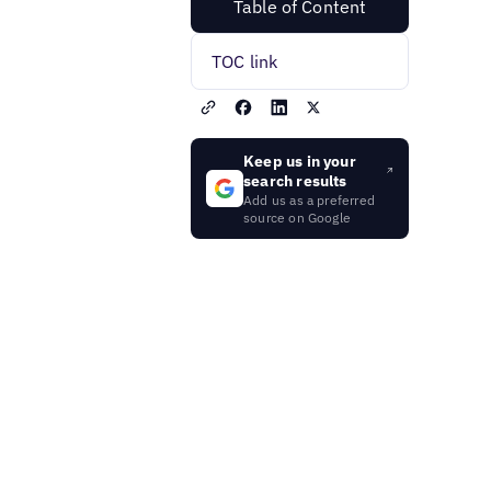
Table of Content
TOC link
Keep us in your
search results
Add us as a preferred
source on Google