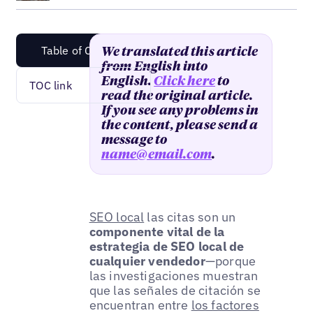
Table of Content
We translated this article
from English into
English.
Click here
to
TOC link
read the original article.
If you see any problems in
the content, please send a
message to
name@email.com
.
SEO local
las citas son un
componente vital de la
estrategia de SEO local de
cualquier vendedor
—porque
las investigaciones muestran
que las señales de citación se
encuentran entre
los factores