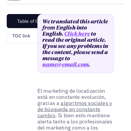
Table of Content
We translated this article
from English into
English.
Click here
to
TOC link
read the original article.
If you see any problems in
the content, please send a
message to
name@email.com
.
El marketing de localización
está en constante evolución,
gracias a
algoritmos sociales y
de búsqueda en constante
cambio
. Si bien esto mantiene
alerta tanto a los profesionales
del marketing como a los