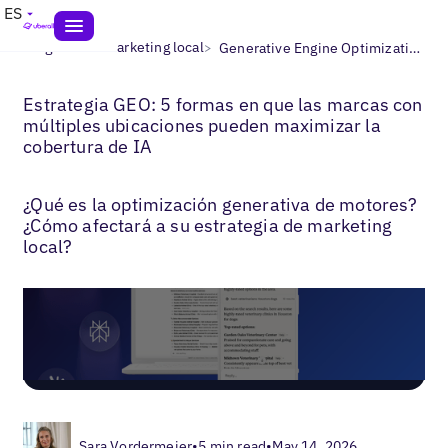
ES
>
>
Blogs
AEO marketing local
Generative Engine Optimization Strategy
Estrategia GEO: 5 formas en que las marcas con
múltiples ubicaciones pueden maximizar la
cobertura de IA
¿Qué es la optimización generativa de motores?
¿Cómo afectará a su estrategia de marketing
local?
Sara Vordermeier
•
5 min read
•
May 14, 2026