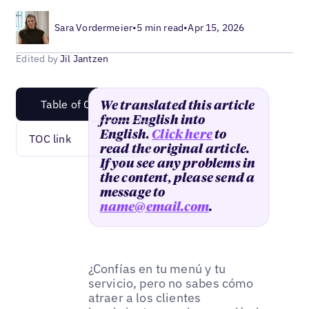
Sara Vordermeier
•
5 min read
•
Apr 15, 2026
Edited by
Jil Jantzen
Table of Content
We translated this article
from English into
English.
Click here
to
TOC link
read the original article.
If you see any problems in
the content, please send a
message to
name@email.com
.
¿Confías en tu menú y tu
servicio, pero no sabes cómo
atraer a los clientes