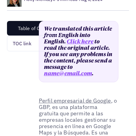
Table of Content
We translated this article
from English into
English.
Click here
to
TOC link
read the original article.
If you see any problems in
the content, please send a
message to
name@email.com
.
Perfil empresarial de Google
, o
GBP, es una plataforma
gratuita que permite a las
empresas locales gestionar su
presencia en línea en Google
Maps y la Búsqueda. Es una