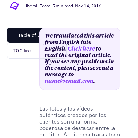
Uberall Team
•
5 min read
•
Nov 14, 2016
Table of Content
We translated this article
from English into
English.
Click here
to
TOC link
read the original article.
If you see any problems in
the content, please send a
message to
name@email.com
.
Las fotos y los vídeos
auténticos creados por los
clientes son una forma
poderosa de destacar entre la
multitud. Aquí encontrarás todo