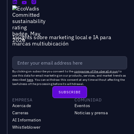
Insights sobre marketing local e IA para
marcas multiubicación
By clicking on subscribe you consent to the
companies of the uberall group
to
use this data for email marketing on our products, services, and market trends as
described
here
. You can withdraw this consent at any time without affecting the
lawfulness of the processing before its withdrawal.
EMPRESA
COMUNIDAD
Acerca de
Eventos
Carreras
Noticias y prensa
AI Information
Whistleblower