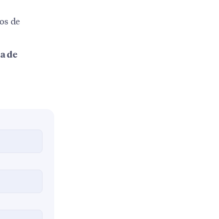
os de
a de