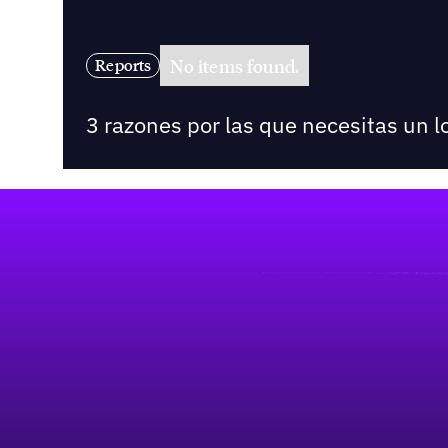
No items found.
Reports
3 razones por las que necesitas un l
Pie de página