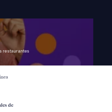
us restaurantes
línea
les de