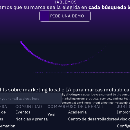
HABLEMOS
mos que su marca sea la elegida en
cada búsqueda l
PIDE UNA DEMO
Pide una demo
hts sobre marketing local e IA para marcas multiubica
By clicking on subscribe you consent to the
compa
marketing on our products, services, and market 
consent at any time without affecting the lawfulne
ESA
COMUNIDAD
COMPARE
USO DE UBERALL
JURÍ
 de
Eventos
Academia
Impro
Yext
as
Noticias y prensa
Centro de desarrolladores
Aviso 
ormation
Config