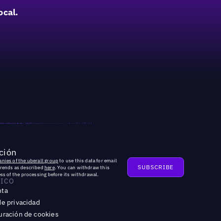
ocal.
ción
nies of the uberall group
to use this data for email
trends as described
here
. You can withdraw this
ss of the processing before its withdrawal.
DICO
nta
de privacidad
uración de cookies