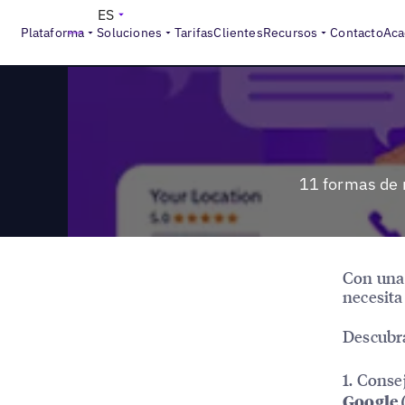
>
Reports
11 formas de mejorar la visibilidad en línea de l
ES
Plataforma
Soluciones
Tarifas
Clientes
Recursos
Contacto
Aca
11 formas de m
Con una 
necesita
Descubra
1. Conse
Google 