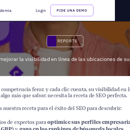
as ubicaciones de sus restaurantes
demia
Login
PIDE UNA DEMO
Reports
REPORTS
ejorar la visibilidad en línea de las ubicaciones de s
competencia feroz y cada clic cuenta, su visibilidad en 
 algo más que sabor: necesita la receta de SEO perfecta.
 nuestra receta para el éxito del SEO
para descubrir:
jos de expertos para
optimice sus perfiles empresaria
y
.
(GBP)
gana en los rankings de búsqueda locales