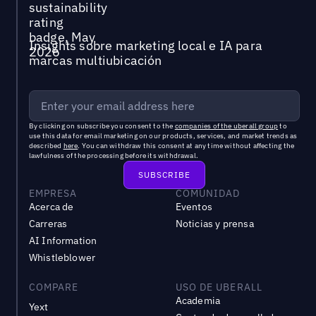
Insights sobre marketing local e IA para
marcas multiubicación
By clicking on subscribe you consent to the
companies of the uberall group
to
use this data for email marketing on our products, services, and market trends as
described
here
. You can withdraw this consent at any time without affecting the
lawfulness of the processing before its withdrawal.
EMPRESA
COMUNIDAD
Acerca de
Eventos
Carreras
Noticias y prensa
AI Information
Whistleblower
COMPARE
USO DE UBERALL
Academia
Yext