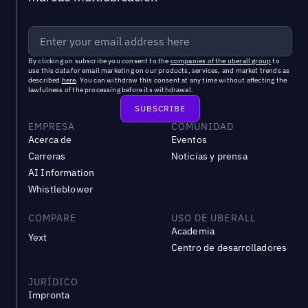
By clicking on subscribe you consent to the
companies of the uberall group
to
use this data for email marketing on our products, services, and market trends as
described
here
. You can withdraw this consent at any time without affecting the
lawfulness of the processing before its withdrawal.
EMPRESA
COMUNIDAD
Acerca de
Eventos
Carreras
Noticias y prensa
AI Information
Whistleblower
COMPARE
USO DE UBERALL
Academia
Yext
Centro de desarrolladores
JURÍDICO
Impronta