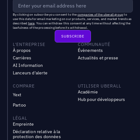
By clicking on subscribe you consent to the
companies of the uberall group
to
use this data for email marketing on our products, services, and market trends as
described
here
. You can withdraw this consent at any time without affecting the
lawfulness of the processing before its withdrawal.
L'ENTREPRISE
COMMUNAUTÉ
À propos
Évènements
Carrières
Actualités et presse
AI Information
Lanceurs d'alerte
COMPARE
UTILISER UBERALL
Académie
Yext
Hub pour développeurs
Partoo
LÉGAL
Empreinte
Déclaration relative à la
protection des données