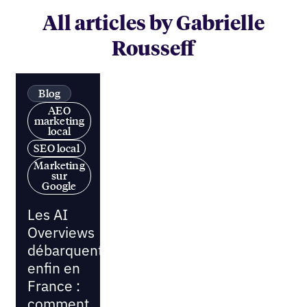
All articles by Gabrielle
Rousseff
Blog
AEO
marketing
local
SEO local
Marketing
sur
Google
Les AI
Overviews
débarquent
enfin en
France :
comment