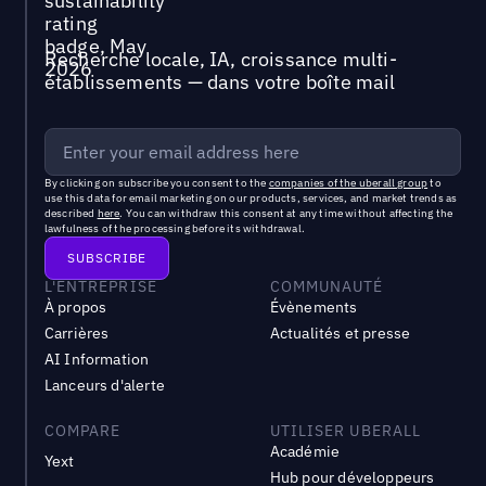
Recherche locale, IA, croissance multi-
établissements — dans votre boîte mail
By clicking on subscribe you consent to the
companies of the uberall group
to
use this data for email marketing on our products, services, and market trends as
described
here
. You can withdraw this consent at any time without affecting the
lawfulness of the processing before its withdrawal.
L'ENTREPRISE
COMMUNAUTÉ
À propos
Évènements
Carrières
Actualités et presse
AI Information
Lanceurs d'alerte
COMPARE
UTILISER UBERALL
Académie
Yext
Hub pour développeurs