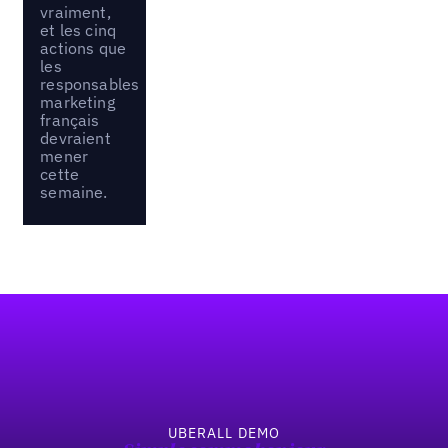
vraiment,
et les cinq
actions que
les
responsables
marketing
français
devraient
mener
cette
semaine.
Pied de page
UBERALL DEMO