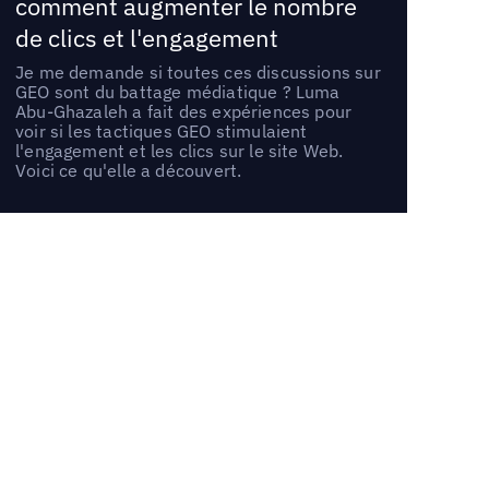
comment augmenter le nombre
de clics et l'engagement
Je me demande si toutes ces discussions sur
GEO sont du battage médiatique ? Luma
Abu-Ghazaleh a fait des expériences pour
voir si les tactiques GEO stimulaient
l'engagement et les clics sur le site Web.
Voici ce qu'elle a découvert.