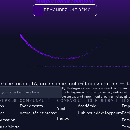
Simple comme bonjour
Demandez une démo
DEMANDEZ UNE DÉMO
rche locale, IA, croissance multi-établissements — da
By clicking on subscribe you consent to the
compa
marketing on our products, services, and market 
consent at any time without affecting the lawfulne
TREPRISE
COMMUNAUTÉ
COMPARE
UTILISER UBERALL
LÉG
os
Évènements
Académie
Emp
Yext
res
Actualités et presse
Hub pour développeurs
Décl
Partoo
ormation
Para
rs d'alerte
Term