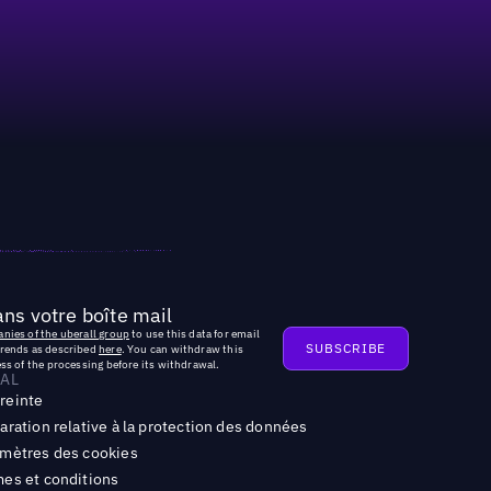
ns votre boîte mail
nies of the uberall group
to use this data for email
trends as described
here
. You can withdraw this
ss of the processing before its withdrawal.
AL
reinte
aration relative à la protection des données
mètres des cookies
es et conditions