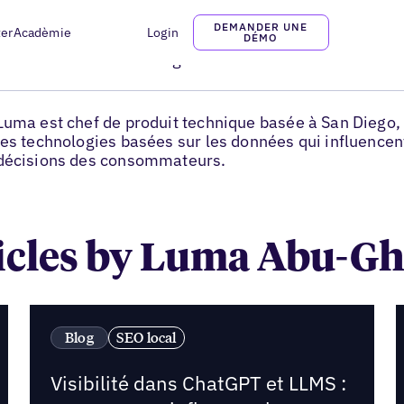
DEMANDER UNE
ter
Acadèmie
Login
Luma Abu-Ghazaleh
DÉMO
Technical Product Manager chez Uberall
Luma est chef de produit technique basée à San Diego, 
les technologies basées sur les données qui influencent
décisions des consommateurs.
ticles by Luma Abu-G
Blog
SEO local
Visibilité dans ChatGPT et LLMS :