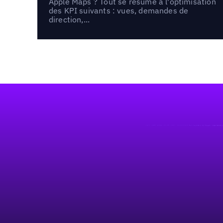
Apple Maps ? Tout se résume à l'optimisation
des KPI suivants : vues, demandes de
direction,...
Pied de page